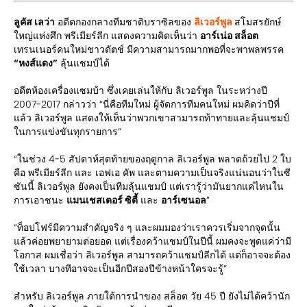
ลูคัส เลว่า
อดีตกองกลางทีมชาติบราซิลของ
ลิเวอร์พูล
สโมสรยักษ์
ใหญ่แห่งศึก พรีเมียร์ลีก แสดงความคิดเห็นว่า
อาร์เน่อ สล็อต
เทรนเนอร์คนใหม่ชาวดัตช์ มีความสามารถมากพอที่จะพาพลพรรค
“หงส์แดง”
ลุ้นแชมป์ได้
อดีตห้องเครื่องแซมบ้า ซึ่งเคยเล่นให้กับ ลิเวอร์พูล ในระหว่างปี
2007-2017 กล่าวว่า “นี่คือทีมใหม่ ผู้จัดการทีมคนใหม่ ผมคิดว่าปีที่
แล้ว ลิเวอร์พูล แสดงให้เห็นว่าพวกเขาสามารถท้าทายและลุ้นแชมป์
ในการแข่งขันทุกรายการ”
“ในช่วง 4-5 สัปดาห์สุดท้ายของฤดูกาล ลิเวอร์พูล พลาดถ้วยไป 2 ใบ
คือ พรีเมียร์ลีก และ เอฟเอ คัพ และตามความเป็นจริงแน่นอนว่าในซี
ซันนี้ ลิเวอร์พูล ยังคงเป็นทีมลุ้นแชมป์ แต่เรารู้ว่ามันยากแค่ไหนใน
การเอาชนะ
แมนเชสเตอร์ ซิตี้
และ
อาร์เซนอล
”
“ท็อปโฟร์มีความสำคัญจริง ๆ และผมมองว่าเราควรเริ่มจากจุดนั้น
แล้วค่อยพยายามต่อยอด แต่เรื่องคว้าแชมป์ในปีนี้ ผมคงจะพูดแค่ว่ามี
โอกาส ผมเชื่อว่า ลิเวอร์พูล สามารถคว้าแชมป์ลีกได้ แต่ก็อาจจะต้อง
ใช้เวลา บางทีอาจจะเป็นอีกปีสองปีข้างหน้าใครจะรู้”
สำหรับ ลิเวอร์พูล ภายใต้การนำของ สล็อต วัย 45 ปี ยังไม่ได้คว้านัก