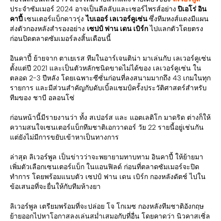
ประจำซัมเมอร์ 2024 อาจเป็นดีลลับและเซอร์ไพรส์อย่าง
ปิเอโร่ อิน
คาปี้
เซนเตอร์แบ็กดาวรุ่ง
ไบเออร์ เลเวอร์คูเซ่น
ซึ่งทีมหงส์แดงมีแผน
ส่งตัวกองหลังสำรองอย่าง
เซปป์ ฟาน เดน เบิร์ก
ไปแลกตัวโดยตรง
ก่อนปิดตลาดซัมเมอร์ลงสิ้นเดือนนี้
อินคาปี้ ย้ายจาก ตาเยเรส ทีมในอาร์เจนติน่า มาเล่นกับ เลเวอร์คูเซ่น
ตั้งแต่ปี 2021 และเป็นตัวหลักชนิดขาดไม่ได้ของ เลเวอร์คูเซ่น ใน
ตลอด 2-3 ปีหลัง โดยเฉพาะซีซั่นก่อนที่ลงสนามมากถึง 43 เกมในทุก
รายการ และมีส่วนสำคัญกับดับเบิ้ลแชมป์ครั้งประวัติศาสตร์สำหรับ
ทีมของ ชาบี อลอนโซ่
ก่อนหน้านี้มีรายงานว่า ทั้ง สเปอร์ส และ แอตเลติโก มาดริด ต่างก็ให้
ความสนใจเซนเตอร์แบ็กทีมชาติเอกวาดอร์ วัย 22 รายนี้อยู่เช่นกัน
แต่ยังไม่มีการขยับเข้าหาเป็นทางการ
ล่าสุด ลิเวอร์พูล เป็นข่าวว่าจะพยายามทาบทาม อินคาปี้ ให้ย้ายมา
เพิ่มตัวเลือกเซนเตอร์แบ็ก ในแอนฟิลด์ ก่อนที่ตลาดซัมเมอร์จะปิด
ทำการ โดยพร้อมแนบตัว เซปป์ ฟาน เดน เบิร์ก กองหลังดัตช์ ไปใน
ข้อเสนอที่จะยื่นให้กับทีมห้างยา
ลิเวอร์พูล เตรียมพร้อมที่จะปล่อย โจ โกเมซ กองหลังทีมชาติอังกฤษ
ย้ายออกไปหาโอกาสลงเล่นสม่ำเสมอกับที่อื่น โดยคาดว่า นิวคาสเซิ่ล