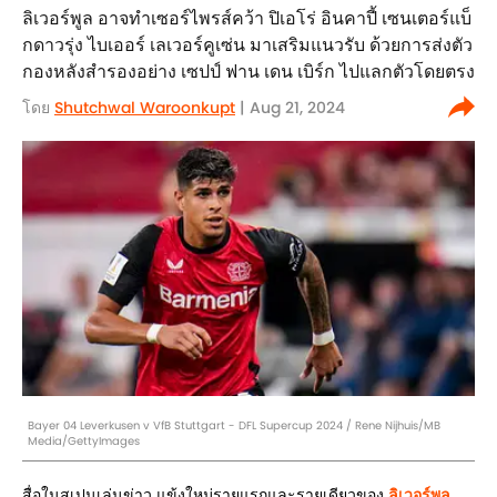
ลิเวอร์พูล อาจทำเซอร์ไพรส์คว้า ปิเอโร่ อินคาปี้ เซนเตอร์แบ็
กดาวรุ่ง ไบเออร์ เลเวอร์คูเซ่น มาเสริมแนวรับ ด้วยการส่งตัว
กองหลังสำรองอย่าง เซปป์ ฟาน เดน เบิร์ก ไปแลกตัวโดยตรง
โดย
Shutchwal Waroonkupt
| Aug 21, 2024
Bayer 04 Leverkusen v VfB Stuttgart - DFL Supercup 2024 / Rene Nijhuis/MB
Media/GettyImages
สื่อในสเปนเล่นข่าว แข้งใหม่รายแรกและรายเดียวของ
ลิเวอร์พูล