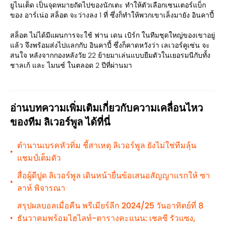
ยูไนเต็ด เป็นจุดหมายถัดไปของนักเตะ ทำให้ตัวเลือกเซนเตอร์แบ็ก
ของ อาร์เน่อ สล็อต จะว่างลง 1 ที่ ซึ่งก็ทำให้พวกเขาเล็งมายัง อินคาปี้
สล็อต ไม่ได้มีแผนการจะใช้ ฟาน เดน เบิร์ก ในทีมชุดใหญ่ของเขาอยู่
แล้ว จึงพร้อมส่งไปแลกกับ อินคาปี้ ซึ่งก็คาดหวังว่า เลเวอร์คูเซ่น จะ
สนใจ หลังจากกองหลังวัย 22 ย้ายมาเล่นแบบยืมตัวในเยอรมนีกับทั้ง
ชาลเก้ และ ไมนซ์ ในตลอด 2 ปีที่ผ่านมา
อ่านบทความเพิ่มเติมเกี่ยวกับความเคลื่อนไหว
ของทีม ลิเวอร์พูล ได้ที่นี่
ตำนานเบรคหัวทิ่ม ชี้สาเหตุ ลิเวอร์พูล ยังไม่ใช่ทีมลุ้น
•
แชมป์เต็มตัว
สื่อผู้ดีปูด ลิเวอร์พูล เดินหน้ายื่นข้อเสนอสัญญาแรกให้ ซา
•
ลาห์ พิจารณา
สรุปผลบอลเมื่อคืน พรีเมียร์ลีก 2024/25 วันอาทิตย์ที่ 8
ธันวาคมพร้อมไฮไลท์-ตารางคะแนน: เชลซี รัวแซง,
•