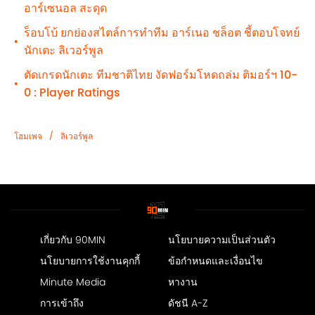
อาร์เซนอล สะดุด
ร็อบโบ้ ยกย่องสไตล์การทำทีม อาร์เนอ ชล็อต ชี้ตอบโจทย์
•
นักเตะ ลิเวอร์พูล
ตัดเกรดนักเตะ ทีมชาติไทย งัดฟอร์มโหดถล่ม ติมอร์ฯ 10-
•
0 : Player Ratings
/
โฮมเพจ
ลิเวอร์พูล
เกี่ยวกับ 90MIN
นโยบายความเป็นส่วนตัว
นโยบายการใช้งานคุกกี้
ข้อกำหนดและเงื่อนไข
Minute Media
หางาน
การเข้าถึง
ดัชนี A-Z