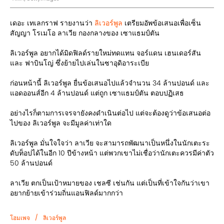
เดอะ เทเลกราฟ รายงานว่า
ลิเวอร์พูล
เตรียมอัพข้อเสนอเพื่อเซ็น
สัญญา โรเมโอ ลาเวีย กองกลางของ เซาแธมป์ตัน
ลิเวอร์พูล อยากได้มิดฟิลด์รายใหม่ทดแทน จอร์แดน เฮนเดอร์สัน
และ ฟาบินโญ่ ซึ่งย้ายไปเล่นในซาอุดิอาระเบีย
ก่อนหน้านี้ ลิเวอร์พูล ยื่นข้อเสนอไปแล้วจำนวน 34 ล้านปอนด์ และ
แอดออนส์อีก 4 ล้านปอนด์ แต่ถูก เซาแธมป์ตัน ตอบปฏิเสธ
อย่างไรก็ตามการเจรจายังคงดำเนินต่อไป แต่จะต้องดูว่าข้อเสนอต่อ
ไปของ ลิเวอร์พูล จะมีมูลค่าเท่าใด
ลิเวอร์พูล มั่นใจใจว่า ลาเวีย จะสามารถพัฒนาเป็นหนึ่งในนักเตะระ
ดับท็อปได้ในอีก 10 ปีข้างหน้า แต่พวกเขาไม่เชื่อว่านักเตะควรมีค่าตัว
50 ล้านปอนด์
ลาเวีย ตกเป็นเป้าหมายของ เชลซี เช่นกัน แต่เป็นที่เข้าใจกันว่าเขา
อยากย้ายเข้าร่วมถิ่นแอนฟิลด์มากกว่า
/
โฮมเพจ
ลิเวอร์พูล