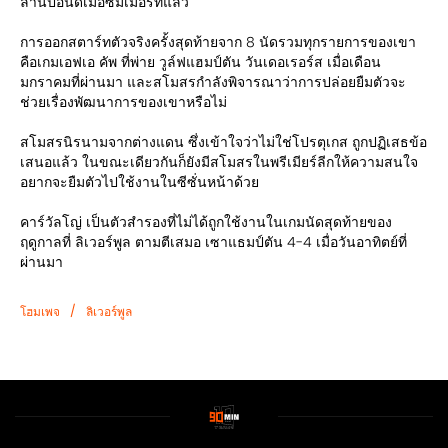
ล้านปอนด์เมื่อซัมเมอร์ที่แล้ว
การออกสตาร์ทตัวจริงครั้งสุดท้ายจาก 8 นัดรวมทุกรายการของเขา
คือเกมเอฟเอ คัพ ที่พ่าย วูล์ฟแฮมป์ตัน วันเดอเรอร์ส เมื่อเดือน
มกราคมที่ผ่านมา และสโมสรกำลังพิจารณาว่าการปล่อยยืมตัวจะ
ช่วยเรื่องพัฒนาการของเขาหรือไม่
สโมสรนิรนามจากต่างแดน ซึ่งเข้าใจว่าไม่ใช่โปรตุเกส ถูกปฏิเสธข้อ
เสนอแล้ว ในขณะเดียวกันก็ยังมีสโมสรในพรีเมียร์ลีกให้ความสนใจ
อยากจะยืมตัวไปใช้งานในซีซั่นหน้าด้วย
คาร์วัลโญ่ เป็นตัวสำรองที่ไม่ได้ถูกใช้งานในเกมนัดสุดท้ายของ
ฤดูกาลที่ ลิเวอร์พูล ตามตีเสมอ เซาแธมป์ตัน 4-4 เมื่อวันอาทิตย์ที่
ผ่านมา
/
โฮมเพจ
ลิเวอร์พูล