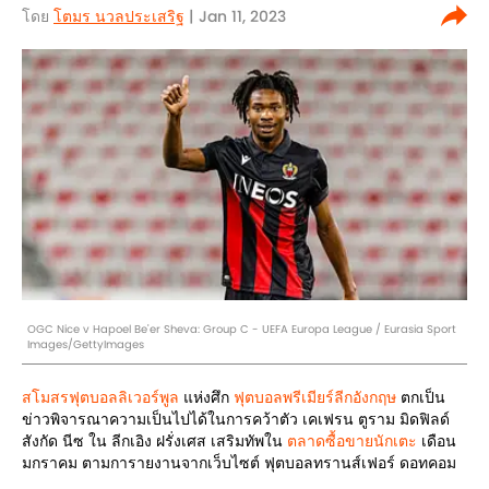
โดย
โตมร นวลประเสริฐ
| Jan 11, 2023
OGC Nice v Hapoel Be'er Sheva: Group C - UEFA Europa League / Eurasia Sport
Images/GettyImages
สโมสรฟุตบอลลิเวอร์พูล
แห่งศึก
ฟุตบอลพรีเมียร์ลีกอังกฤษ
ตกเป็น
ข่าวพิจารณาความเป็นไปได้ในการคว้าตัว เคเฟรน ตูราม มิดฟิลด์
สังกัด นีซ ใน ลีกเอิง ฝรั่งเศส เสริมทัพใน
ตลาดซื้อขายนักเตะ
เดือน
มกราคม ตามการายงานจากเว็บไซต์ ฟุตบอลทรานส์เฟอร์ ดอทคอม