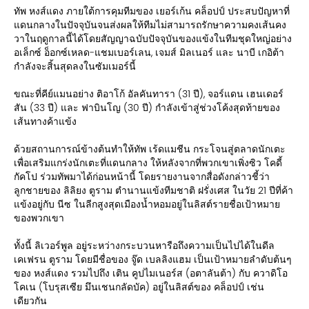
ทัพ หงส์แดง ภายใต้การคุมทีมของ เยอร์เก้น คล็อปป์ ประสบปัญหาที่
แดนกลางในปัจจุบันจนส่งผลให้ทีมไม่สามารถรักษาความคงเส้นคง
วาในฤดูกาลนี้ได้โดยสัญญาฉบับปัจจุบันของแข้งในทีมชุดใหญ่อย่าง
อเล็กซ์ อ็อกซ์เหลด-แชมเบอร์เลน, เจมส์ มิลเนอร์ และ นาบี เกอิต้า
กำลังจะสิ้นสุดลงในซัมเมอร์นี้
ขณะที่คีย์แมนอย่าง ติอาโก้ อัลคันทารา (31 ปี), จอร์แดน เฮนเดอร์
สัน (33 ปี) และ ฟาบินโญ (30 ปี) กำลังเข้าสู่ช่วงโค้งสุดท้ายของ
เส้นทางค้าแข้ง
ด้วยสถานการณ์ข้างต้นทำให้ทัพ เร้ดแมชีน กระโจนสู่ตลาดนักเตะ
เพื่อเสริมแกร่งนักเตะที่แดนกลาง ให้หลังจากที่พวกเขาเพิ่งซิว โคดี้
กัคโป ร่วมทัพมาได้ก่อนหน้านี้ โดยรายงานจากสื่อดังกล่าวชี้ว่า
ลูกชายของ ลิลิยง ตูราม ตำนานแข้งทีมชาติ ฝรั่งเศส ในวัย 21 ปีที่ค้า
แข้งอยู่กับ นีซ ในลีกสูงสุดเมืองน้ำหอมอยู่ในลิสต์รายชื่อเป้าหมาย
ของพวกเขา
ทั้งนี้ ลิเวอร์พูล อยู่ระหว่างกระบวนหารือถึงความเป็นไปได้ในดีล
เคเฟรน ตูราม โดยมีชื่อของ จู๊ด เบลลิงแฮม เป็นเป้าหมายลำดับต้นๆ
ของ หงส์แดง รวมไปถึง เติน คูปไมเนอร์ส (อตาลันต้า) กับ ควาดิโอ
โคเน (โบรุสเซีย มึนเชนกลัดบัค) อยู่ในลิสต์ของ คล็อปป์ เช่น
เดียวกัน