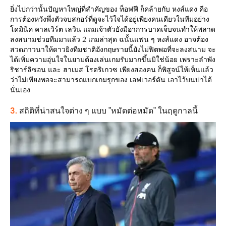
ยิ่งไปกว่านั้นปัญหาใหญ่ที่สำคัญของ ท็อฟฟี ก็คล้ายกับ หงส์แดง คือ
การต้องหวังพึ่งตัวจบสกอร์ที่ดูจะไว้ใจได้อยู่เพียงคนเดียวในทีมอย่าง
โดมินิค คาลเวิร์ต เลวิน แถมเจ้าตัวยังมีอาการบาดเจ็บจนทำให้พลาด
ลงสนามช่วยทีมมาแล้ว 2 เกมล่าสุด ฉนั้นแฟน ๆ หงส์แดง อาจต้อง
สวดภาวนาให้ดาวยิงทีมชาติอังกฤษรายนี้ยังไม่ฟิตพอที่จะลงสนาม จะ
ได้เพิ่มความอุ่นใจในยามต้องเล่นเกมรับมากขึ้นมิใช่น้อย เพราะลำพัง
ริชาร์ลิซอน และ ฮาเมส โรดริเกวซ เพียงสองคน ก็พิสูจน์ให้เห็นแล้ว
ว่าไม่เพียงพอจะสามารถแบกเกมรุกของ เอฟเวอร์ตัน เอาไว้บนบ่าได้
นั่นเอง
3.
สถิติที่น่าสนใจต่าง ๆ แบบ "หมัดต่อหมัด" ในฤดูกาลนี้