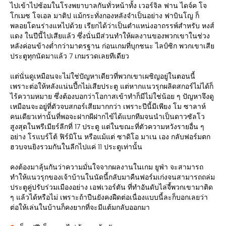
ไปเข้าไปซ้อมในโรงพยาบาลกันทั่วหน้าทั้ง เวอร์จิล ฟาน ไดจ์ค โจ
โกเมซ โจเอล มาติป แม้กระทั่งกองหลังจำเป็นอย่าง ฟาบินโญ ก็
พลอยโดนร่างแหไปด้วย เรียกได้ว่าเป็นตำแหน่งอาถรรพ์สำหรับ หงส์
แดง ในปีนี้ไปเสียแล้ว ซึ่งนั่นมีส่วนทำให้ผลงานของพวกเขาในช่วง
หลังค่อนข้างต่ำกว่ามาตรฐาน ก่อนเกมที่บุกชนะ ไลป์ซิก พวกเขาเสีย
ประตูทุกนัดมาแล้ว 7 เกมรวดเลยทีเดียว
แต่นั่นดูเหมือนจะไม่ใช่ปัญหาเดียวที่พวกเขาเผชิญอยู่ในตอนนี้
เพราะต่อให้หลังแน่นปึ้กไม่เสียประตู แต่หากแนวรุกผลิดสกอร์ไม่ได้ก็
ไร้ความหมาย ซึ่งต้องบอกว่าโอกาสเข้าทำก็มีไม่ใช่น้อย ๆ ปัญหาจึงดู
เหมือนจะอยู่ที่ตัวจบสกอร์เสียมากกว่า เพราะปีนี้มีเพียง โม ซาลาห์
คนเดียวเท่านั้นที่พอจะฝากผีฝากไข้ได้แบกทีมจนนำเป็นดาวซัลโว
สูงสุดในพรีเมียร์ลีกที่ 17 ประตู แต่ในขณะที่ตัวความหวังรายอื่น ๆ
อย่าง โรแบร์โต้ ฟิร์มิโน หรือแม้แต่ ซาดิโอ มาเน เอง กลับฟอร์มตก
ฮวบจนยิงรวมกันในลีกไปแค่ 11 ประตูเท่านั้น
คงต้องมาลุ้นกันว่าความมั่นใจจากผลงานในเกม ยูฟ่า จะสามารถ
ทำให้แนวรุกของเจ้าบ้านในนัดนี้กลับมาคืนฟอร์มเก่งจนสามารถถล่ม
ประตูคู่ปรับร่วมเมืองอย่าง เอฟเวอร์ตัน ที่ทำอันดับไล่จี้พวกเขามาติด
ๆ แล้วได้หรือไม่ เพราะถ้าปืนยังคงฝืดต่อเนื่องแบบนี้ละก็บอกเลยว่า
ต่อให้เล่นในบ้านก็คงยากที่จะมีแต้มกลับออกมา