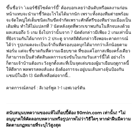
ขึ้นชื่อว่า "เมอร์ซีย์ไซด์ดาร์บี้" ต้องบอกเลยว่าอันดับหรือผลงานก่อน
หน้าแทบจะนำมาชี้วัดอะไรไม่ได้มากนัก เพราะทั้งสองทีมต่ายพร้อม
จะจัดใหญ่ใส่เต็มชนิดเกินขีดจำกัดเพราะศักดิ์ศรีของทีมร่วมเมืองเป็น
เดิมพัน ทำให้ไม่แปลกที่ 7 นัดหลังสุดที่พวกเขาพบกันในลีกจบลงด้วย
ผลเสมอถึง 5 เกม ยิ่งไปกว่านั้นจาก 7 นัดดังกล่าวมีเพียง 2 เกมเท่านั้น
ที่ยิงรวมกันได้มากกว่า 2 ประตู จากสถิติดังกล่าวจึงพอจะคาดการณ์
ได้ว่า รูปเกมคงจะเป็นเจ้าถิ่นที่ครองบอลบุกได้มากกว่าเล็กน้อยตาม
ฟอร์ม แต่จะชี้ขาดกันที่ความเฉียบขาด ที่ขอแค่โอกาสเพียงครั้งเดียว
ก็สามารถเป็นตัวตัดสินผลการแข่งขันในเกมวันเสาร์นี้ได้ อย่างไร
ก็ตามเจ้าบ้านต้องระวังลูกตั้งเตะที่เป็นจุดเด่นของผู้มาเยือนฤดูกาลนี้
ให้ดีหาก พลพรรคหงส์แดง ยังต้องการจะอยู่บนเส้นทางลุ้นป้องกัน
แชมป์ในอีก 13 นัดที่เหลือต่อจากนี้...
คาดการณ์สกอร์ : ลิเวอร์พูล 1-1 เอฟเวอร์ตัน
สนับสนุนบทความของแท้ไม่ก็อปปี้ต้อง 90min.com เท่านั้น! *ไม่
อนุญาตให้คัดลอกบทความหรือรูปภาพไม่ว่าวิธีใดๆ หากฝ่าฝืนมีความ
ผิดตามกฏหมายที่ระบุไว้สูงสุด