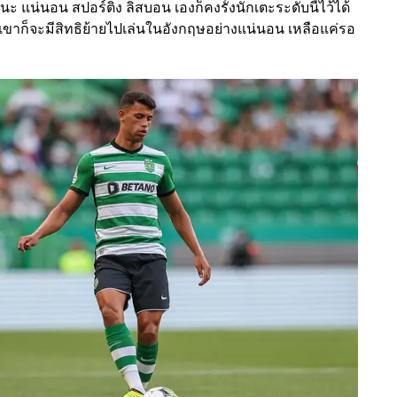
นะ แน่นอน สปอร์ติง ลิสบอน เองก็คงรั้งนักเตะระดับนี้ไว้ได้
าก็จะมีสิทธิย้ายไปเล่นในอังกฤษอย่างแน่นอน เหลือแค่รอ