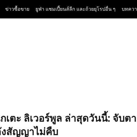
ข่าวซื้อขาย
ยูฟ่า แชมเปี้ยนส์ลีก และถ้วยยุโรปอื่น ๆ
บทควา
เตะ ลิเวอร์พูล ล่าสุดวันนี้: จับ
ลังสัญญาไม่คืบ