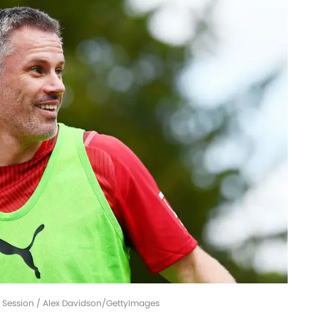
g Session / Alex Davidson/GettyImages