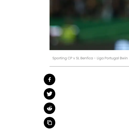
Sporting CP v SL Benfica - Liga Portugal Bwi