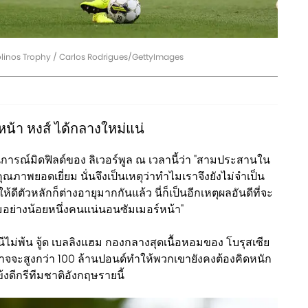
iolinos Trophy / Carlos Rodrigues/GettyImages
หน้า หงส์ ได้กลางใหม่แน่
นการณ์มิดฟิลด์ของ ลิเวอร์พูล ณ เวลานี้ว่า "สามประสานใน
ภาพยอดเยี่ยม นั่นจึงเป็นเหตุว่าทำไมเราจึงยังไม่จำเป็น
ห้ดีตัวหลักก็ต่างอายุมากกันแล้ว นี่ก็เป็นอีกเหตุผลอันดีที่จะ
ีมอย่างน้อยหนึ่งคนแน่นอนซัมเมอร์หน้า"
งหนีไม่พ้น จู้ด เบลลิงแฮม กองกลางสุดเนื้อหอมของ โบรุสเซีย
ี่อาจจะสูงกว่า 100 ล้านปอนด์ทำให้พวกเขายังคงต้องคิดหนัก
งดีกรีทีมชาติอังกฤษรายนี้