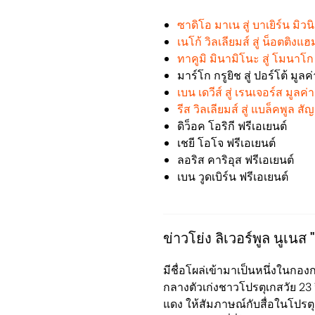
ซาดิโอ มาเน สู่ บาเยิร์น มิว
เนโก้ วิลเลียมส์ สู่ น็อตติง
ทาคูมิ มินามิโนะ สู่ โมนาโก
มาร์โก กรูยิช สู่ ปอร์โต้ มูลค
เบน เดวีส์ สู่ เรนเจอร์ส มูลค
รีส วิลเลียมส์ สู่ แบล็คพูล ส
ดิว็อค โอริกี ฟรีเอเยนต์
เชยี โอโจ ฟรีเอเยนต์
ลอริส คาริอุส ฟรีเอเยนต์
เบน วูดเบิร์น ฟรีเอเยนต์
ข่าวโย่ง ลิเวอร์พูล นูเนส 
มีชื่อโผล่เข้ามาเป็นหนึ่งในกอ
กลางตัวเก่งชาวโปรตุเกสวัย 23 
แดง ให้สัมภาษณ์กับสื่อในโปรตุเ