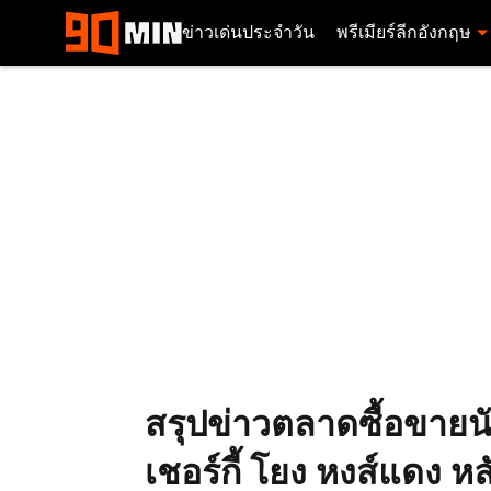
ข่าวเด่นประจำวัน
พรีเมียร์ลีกอังกฤษ
สรุปข่าวตลาดซื้อขายนัก
เชอร์กี้ โยง หงส์แดง ห