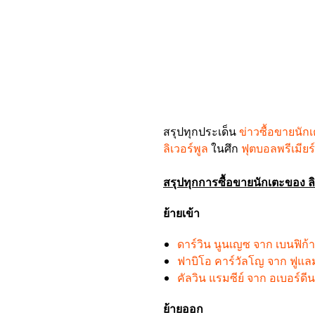
สรุปทุกประเด็น
ข่าวซื้อขายนัก
ลิเวอร์พูล
ในศึก
ฟุตบอลพรีเมียร
สรุปทุกการซื้อขายนักเตะของ ลิเ
ย้ายเข้า
ดาร์วิน นูนเญซ จาก เบนฟิก้า
ฟาบิโอ คาร์วัลโญ จาก ฟูแลม
คัลวิน แรมซีย์ จาก อเบอร์ดีน
ย้ายออก