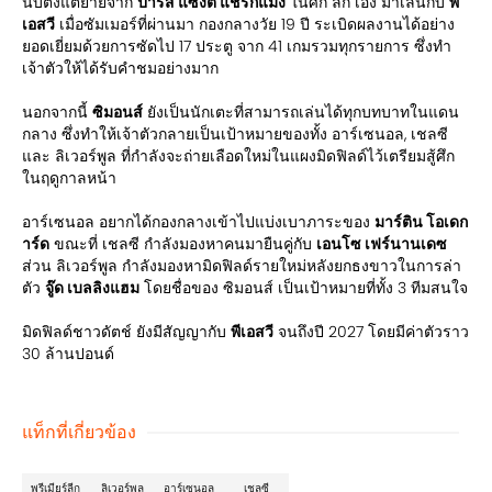
นับตั้งแต่ย้ายจาก
ปารีส แซงต์ แชร์กแมง
ในศึก ลีก เอิง มาเล่นกับ
พี
เอสวี
เมื่อซัมเมอร์ที่ผ่านมา กองกลางวัย 19 ปี ระเบิดผลงานได้อย่าง
ยอดเยี่ยมด้วยการซัดไป 17 ประตู จาก 41 เกมรวมทุกรายการ ซึ่งทำ
เจ้าตัวให้ได้รับคำชมอย่างมาก
นอกจากนี้
ซิมอนส์
ยังเป็นนักเตะที่สามารถเล่นได้ทุกบทบาทในแดน
กลาง ซึ่งทำให้เจ้าตัวกลายเป็นเป้าหมายของทั้ง อาร์เซนอล, เชลซี
และ ลิเวอร์พูล ที่กำลังจะถ่ายเลือดใหม่ในแผงมิดฟิลด์ไว้เตรียมสู้ศึก
ในฤดูกาลหน้า
อาร์เซนอล อยากได้กองกลางเข้าไปแบ่งเบาภาระของ
มาร์ติน โอเดก
าร์ด
ขณะที่ เชลซี กำลังมองหาคนมายืนคู่กับ
เอนโซ เฟร์นานเดซ
ส่วน ลิเวอร์พูล กำลังมองหามิดฟิลด์รายใหม่หลังยกธงขาวในการล่า
ตัว
จู๊ด เบลลิงแฮม
โดยชื่อของ ซิมอนส์ เป็นเป้าหมายที่ทั้ง 3 ทีมสนใจ
มิดฟิลด์ชาวดัตช์ ยังมีสัญญากับ
พีเอสวี
จนถึงปี 2027 โดยมีค่าตัวราว
30 ล้านปอนด์
แท็กที่เกี่ยวข้อง
พรีเมียร์ลีก
ลิเวอร์พูล
อาร์เซนอล
เชลซี