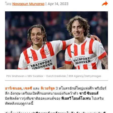
โดย
Navapun Munarsa
| Apr 14, 2023
PSV Eindhoven v SBV Excelsior - Dutch Eredivisie / BSR Agency/GettyImages
อาร์เซนอล
,
เชลซี
และ
ลิเวอร์พูล
3 สโมสรยักษ์ใหญ่แห่งศึก พรีเมียร์
ลีก อังกฤษ เตรียมเปิดศึกนอกสนามแย่งกันคว้าตัว
ชาบี ซิมอนส์
มิดฟิลด์ดาวรุ่งทีมชาติฮอลแลนด์ของ
พีเอสวี ไอนด์โอเฟน
ไปเสริม
ทัพหลังจบฤดูกาลนี้