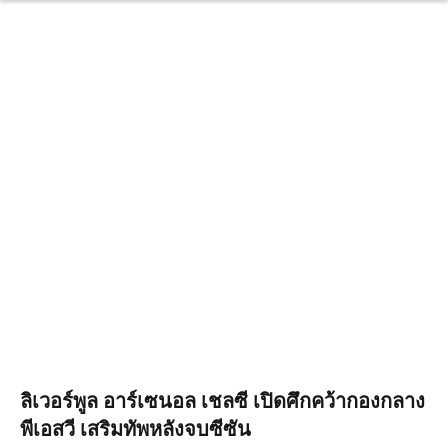
ลิเวอร์พูล อาร์เซนอล เชลซี เปิดศึกคว้ากองกลาง
พีเอสวี เสริมทัพหลังจบซีซัน