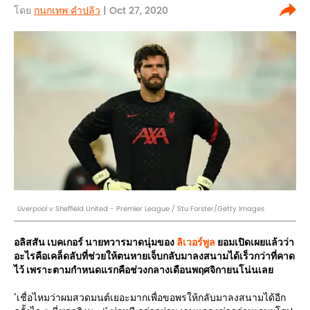
โดย
กนกเทพ คำปลิว
| Oct 27, 2020
Liverpool v Sheffield United - Premier League / Stu Forster/Getty Images
อลิสสัน เบคเกอร์ นายทวารมาดนุ่มของ
ลิเวอร์พูล
ยอมเปิดเผยแล้วว่า
อะไรคือเคล็ดลับที่ช่วยให้ตนหายเจ็บกลับมาลงสนามได้เร็วกว่าที่คาด
ไว้ เพราะตามกำหนดแรกคือช่วงกลางเดือนพฤศจิกายนโน่นเลย
"เชื่อไหมว่าผมสวดมนต์เยอะมากเพื่อขอพรให้กลับมาลงสนามได้อีก