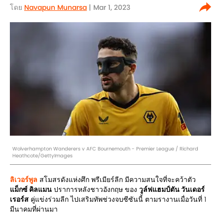
โดย
Navapun Munarsa
| Mar 1, 2023
Wolverhampton Wanderers v AFC Bournemouth - Premier League / Richard
Heathcote/GettyImages
ลิเวอร์พูล
สโมสรดังแห่งศึก พรีเมียร์ลีก มีความสนใจที่จะคว้าตัว
แม็กซ์ คิลแมน
ปราการหลังชาวอังกฤษ ของ
วูล์ฟแฮมป์ตัน วันเดอร์
เรอร์ส
คู่แข่งร่วมลีก ไปเสริมทัพช่วงจบซีซันนี้ ตามรางานเมื่อวันที่ 1
มีนาคมที่ผ่านมา