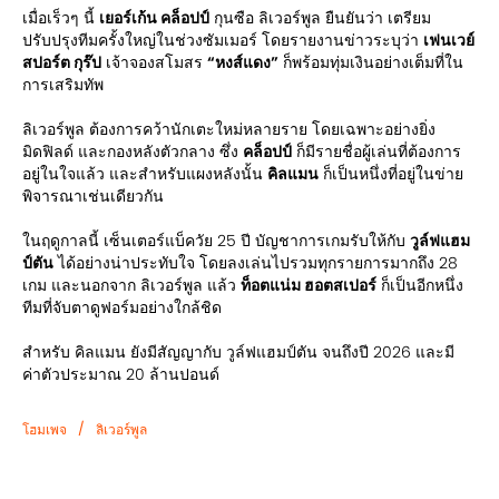
เมื่อเร็วๆ นี้
เยอร์เก้น คล็อปป์
กุนซือ ลิเวอร์พูล ยืนยันว่า เตรียม
ปรับปรุงทีมครั้งใหญ่ในช่วงซัมเมอร์ โดยรายงานข่าวระบุว่า
เฟนเวย์
สปอร์ต กุร๊ป
เจ้าจองสโมสร
“หงส์แดง”
ก็พร้อมทุ่มเงินอย่างเต็มที่ใน
การเสริมทัพ
ลิเวอร์พูล ต้องการคว้านักเตะใหม่หลายราย โดยเฉพาะอย่างยิ่ง
มิดฟิลด์ และกองหลังตัวกลาง ซึ่ง
คล็อปป์
ก็มีรายชื่อผู้เล่นที่ต้องการ
อยู่ในใจแล้ว และสำหรับแผงหลังนั้น
คิลแมน
ก็เป็นหนึ่งที่อยู่ในข่าย
พิจารณาเช่นเดียวกัน
ในฤดูกาลนี้ เซ็นเตอร์แบ็ควัย 25 ปี บัญชาการเกมรับให้กับ
วูล์ฟแฮม
ป์ตัน
ได้อย่างน่าประทับใจ โดยลงเล่นไปรวมทุกรายการมากถึง 28
เกม และนอกจาก ลิเวอร์พูล แล้ว
ท็อตแน่ม ฮอตสเปอร์
ก็เป็นอีกหนึ่ง
ทีมที่จับตาดูฟอร์มอย่างใกล้ชิด
สำหรับ คิลแมน ยังมีสัญญากับ วูล์ฟแฮมป์ตัน จนถึงปี 2026 และมี
ค่าตัวประมาณ 20 ล้านปอนด์
/
โฮมเพจ
ลิเวอร์พูล