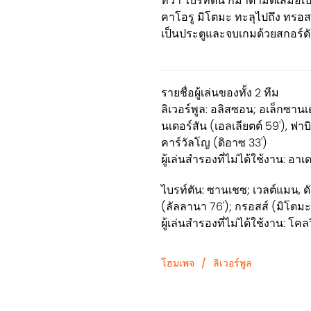
ทว่า ไบรท์ตัน ก็มาตามตีเสมอเป็น
คาโอรู มิโตมะ ทะลุไปถึง ทรอส
เป็นประตูและจบเกมด้วยสกอร์ดั
รายชื่อผู้เล่นของทั้ง 2 ทีม
ลิเวอร์พูล: อลิสซอน; อเล็กซานเด
นเดอร์สัน (เอลเลียตต์ 59'), ฟาบ
คาร์วัลโญ (ดิอาซ 33')
ผู้เล่นสำรองที่ไม่ได้ใช้งาน: อาเด
ไบรท์ตัน: ซานเชซ; เวลต์แมน, ดัง
(ลัลลานา 76'); กรอสส์ (มิโตมะ 
ผู้เล่นสำรองที่ไม่ได้ใช้งาน: โคล
โฮมเพจ
/
ลิเวอร์พูล