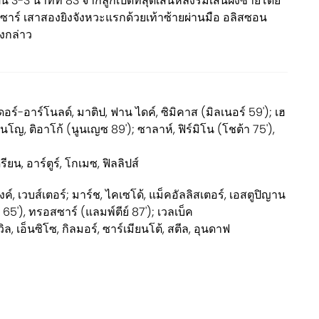
 3-3 นาทีที่ 83 จากลูกเปิดที่สุดเส้นหลังริมเส้นฝั่งซ้ายโดย
ซาร์ เสาสองยิงจังหวะแรกด้วยเท้าซ้ายผ่านมือ อลิสซอน
งกล่าว
อร์-อาร์โนลด์, มาติป, ฟาน ไดค์, ซิมิคาส (มิลเนอร์ 59'); เฮ
ินโญ, ติอาโก้ (นูนเญซ 89'); ซาลาห์, ฟิร์มิโน (โชต้า 75'),
รียน, อาร์ตูร์, โกเมซ, ฟิลลิปส์
ค์, เวบส์เตอร์; มาร์ช, ไคเซโด้, แม็คอัลลิสเตอร์, เอสตูปิญาน
65'), ทรอสซาร์ (แลมพ์ตีย์ 87'); เวลเบ็ค
วิล, เอ็นซิโซ, กิลมอร์, ซาร์เมียนโต้, สตีล, อุนดาฟ