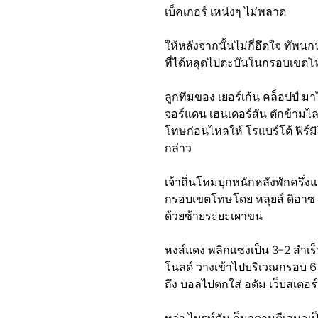
เบ็คเกอร์ เหน่งๆ ไม่พลาด
ให้หลังจากนั้นไม่กี่อึดใจ ทัพ
ที่ได้หลุดไปตะบันในกรอบเขตโทษ
ลูกทีมของ เยอร์เก้น คล็อปป์​ ม
จอร์แดน เฮนเดอร์สัน ตักข้ามไ
โทษก่อนไหลให้ โรแบร์โต้ ฟิร์มิ
กล่าว
เจ้าถิ่นโหมบุกหนักหลังพักครึ่ง
กรอบเขตโทษโดย หลุยส์ ดิอาซ ก
ด้วยซ้ายระยะเผาขน
หงส์แดง พลิกแซงเป็น 3-2 สำเร็
โนลด์ วางเข้าไปบริเวณกรอบ 
ถึง บอลไปตกใส่ อดัม เว็บสเตอร