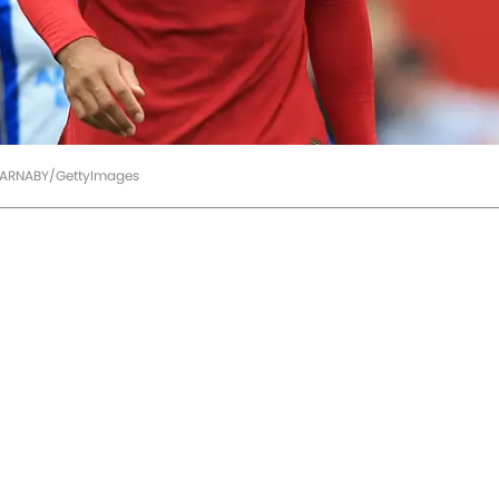
PARNABY/GettyImages