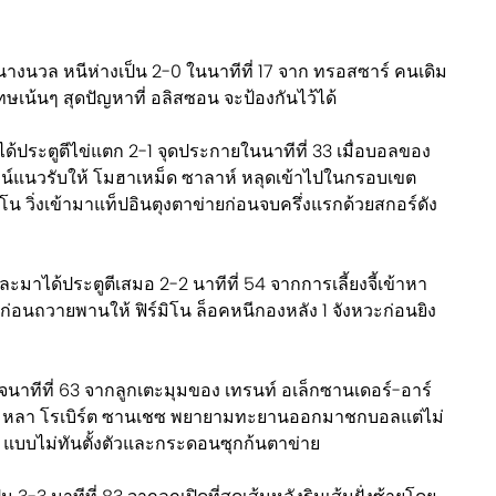
นกนางนวล หนีห่างเป็น 2-0 ในนาทีที่ 17 จาก ทรอสซาร์ คนเดิม
เน้นๆ สุดปัญหาที่ อลิสซอน จะป้องกันไว้ได้
าได้ประตูตีไข่แตก 2-1 จุดประกายในนาทีที่ 33 เมื่อบอลของ
ลน์แนวรับให้ โมฮาเหม็ด ซาลาห์ หลุดเข้าไปในกรอบเขต
โน วิ่งเข้ามาแท็ปอินตุงตาข่ายก่อนจบครึ่งแรกด้วยสกอร์ดัง
และมาได้ประตูตีเสมอ 2-2 นาทีที่ 54 จากการเลี้ยงจี้เข้าหา
่อนถวายพานให้ ฟิร์มิโน ล็อคหนีกองหลัง 1 จังหวะก่อนยิง
จนาทีที่ 63 จากลูกเตะมุมของ เทรนท์ อเล็กซานเดอร์-อาร์
6 หลา โรเบิร์ต ซานเชซ พยายามทะยานออกมาชกบอลแต่ไม่
์ แบบไม่ทันตั้งตัวและกระดอนซุกก้นตาข่าย