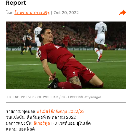
Report
โดย
โตมร นวลประเสริฐ
| Oct 20, 2022
FBL-ENG-PR-LIVERPOOL-WEST HAM / NIGEL RODDIS/GettyImages
รายการ: ฟุตบอล
พรีเมียร์ลีกอังกฤษ 2022/23
วันแข่งขัน: คืนวันพุธที่ 19 ตุลาคม 2022
ผลการแข่งขัน:
ลิเวอร์พูล
1-0 เวสต์แฮม ยูไนเต็ด
สนาม: แอนฟิลด์