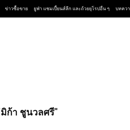
ข่าวซื้อขาย
ยูฟ่า แชมเปี้ยนส์ลีก และถ้วยยุโรปอื่น ๆ
บทควา
มิก้า ชูนวลศรี"