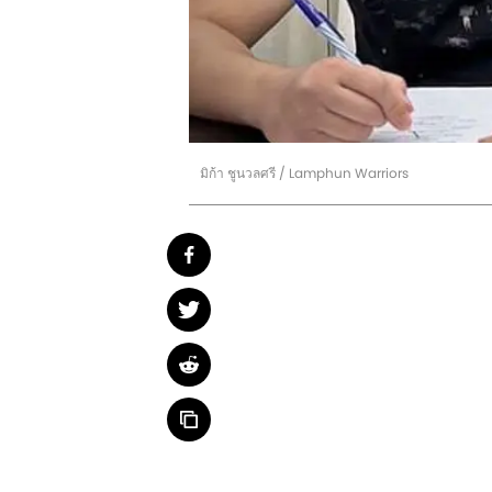
มิก้า ชูนวลศรี / Lamphun Warriors