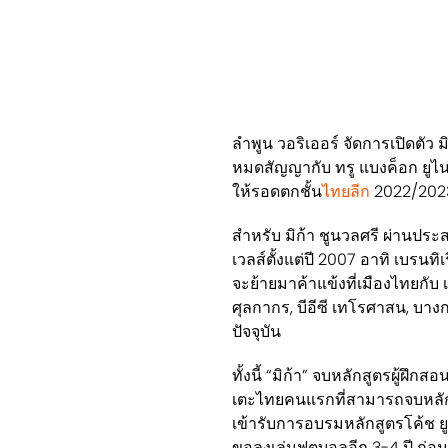
ลำพูน วอริเออร์ จัดการเปิดตัว มิ
หมดสัญญากับ ทรู แบงค็อก ยูไน
ให้รอดตกชั้น
ไทยลีก
2022/2023
สำหรับ มิก้า ชูนวลศรี ผ่านป
เวลส์ตั้งแต่ปี 2007 อาทิ เบรนท
จะย้ายมาค้าแข้งที่เมืองไทยกับ 
ศุลกากร, บีอีซี เทโรศาสน, บางก
ปัจจุบัน
ทั้งนี้ “มิก้า” จบหลักสูตรผู้ฝึ
เตะไทยคนแรกที่สามารถจบหลักสูตรด
เข้ารับการอบรมหลักสูตรโค้ช ย
ขอลงเล่นฟุตบอลอีก 3-4 ปี ก่อนจ