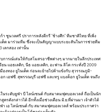
ก้า ชูนวลศรี ปราการหลังดีกรี "ช้างศึก" ทีมชาติไทย ที่เพิ่ง
เต็ด มาร่วมทีม ซึ่งจะเป็นสัญญาแบบระยะสันในการช่วยทีม
 เลกสอง เท่านั้น
ระสบการณ์เล่นให้กับสโมสรอาชีพต่างๆ มากมายในลีกประเทศ
ิเรียน แอธเลติก, นีธ แอธเลติก, อะฟาน ลิโด กระทั่งปี 2009
เมืองทอง ยูไนเต็ด ก่อนจะย้ายไปค้าแข้งกับ สุวรรณภูมิ-
อก เอฟซี. สุพรรณบุรี เอฟซี และทรู แบงค็อก ยูไนเต็ด จนถึง
กสอนในระดับยูฟ่า บี ไลน์เซนต์ กับสมาคมฟุตบอลเวลส์ ถือเป็นนัก
ังกล่าวได้ อีกทั้งเมื่อช่วงเดือน มิ.ย.ที่ผ่านมา เจ้าตัวได้
ูฟ่า เอ ไลน์เซนต์ กับ สมาคมฟุตบอลเวลส์ พร้อมประกาศว่า
ะก้าวสู่การเป็นโค้ชอย่างเต็มตัว