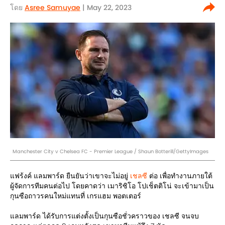
โดย
Asree Samuyae
| May 22, 2023
Manchester City v Chelsea FC - Premier League / Shaun Botterill/GettyImages
แฟร้งค์ แลมพาร์ด ยืนยันว่าเขาจะไม่อยู่
เชลซี
ต่อ เพื่อทำงานภายใต้
ผู้จัดการทีมคนต่อไป โดยคาดว่า เมาริซิโอ โปเช็ตติโน่ จะเข้ามาเป็น
กุนซือถาวรคนใหม่แทนที่ เกรแฮม พอตเตอร์
แลมพาร์ด ได้รับการแต่งตั้งเป็นกุนซือชั่วคราวของ เชลซี จนจบ