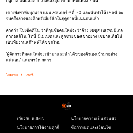
ฤดูกาล แต่ตลอด 9 เกมหลังสุด เขาพาทีมแพ้ถึง 7 นัด
เขาเพิ่งพาทีมบุกพ่าย แมนเชสเตอร์ ซิตี้ 1-0 และนั่นทำให้ เชลซี จะ
จบครึ่งล่างของศึกพรีเมียร์ลีกในฤดูกาลนี้แน่นอนแล้ว
คาดว่า โปเช็ตติโน่ ว่าที่กุนซือคนใหม่จะว่าจ้าง เฆซุส เปเรซ, มิเกล
ดากอสติโน, โทนี่ ฆิเมเนซ และลูกชายของเขาอย่าง เซบาสเตียโน่
เป็นทีมงานสต๊าฟฟ์โค้ชชุดใหม่
"ผู้จัดการทีมคนใหม่จะเข้ามาและนำโค้ชของตัวเองเข้ามาอย่าง
แน่นอน" แลมพาร์ด กล่าว
/
โฮมเพจ
เชลซี
เกี่ยวกับ 90MIN
นโยบายความเป็นส่วนตัว
นโยบายการใช้งานคุกกี้
ข้อกำหนดและเงื่อนไข