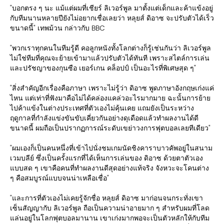
"บอกตรง ๆ นะ แม้แต่ผมที่เชียร์ ลิเวอร์พูล มาตั้งแต่เด็กและค้าแข้งอยู่
กับทีมนานหลายปียังไม่อยากเชื่อเลยว่า หลุยส์ ดิอาซ จะปรับตัวได้เร็ว
ขนาดนี้" เทพม้วน กล่าวกับ BBC
"พวกเราทุกคนในทีมรู้ดี คอลูกหนังทั้งโลกต่างก็รู้เช่นกันว่า ลิเวอร์พูล
ไม่ใช่ทีมที่คุณจะย้ายเข้ามาแล้วปรับตัวได้ทันที เพราะสไตล์การเล่น
และปรัชญาของกุนซือ เยอร์เกน คล็อปป์ เป็นอะไรที่พิเศษสุด ๆ"
"สิ่งสำคัญอีกเรื่องคือภาษา เพราะไม่รู้ว่า ดิอาซ พูดภาษาอังกฤษเก่งแค่
ไหน แต่เท่าที่ฟังมาคือไม่ได้คล่องแคล่วอะไรมากมาย ฉะนั้นการย้าย
ไปค้าแข้งในต่างประเทศที่ตัวเองไม่คุ้นเคย แถมยังเป็นระหว่าง
ฤดูกาลที่กำลังแข่งขันขับเคี่ยวกันอย่างดุเดือดแล้วทำผลงานได้ดี
ขนาดนี้ ผมถือเป็นปรากฏการณ์ระดับเขย่าวงการฟุตบอลเลยทีเดียว"
"ผมเองก็เป็นคนหนึ่งที่เข้าไปนั่งชมเกมนัดชิงคาราบาวคัพอยู่ในสนาม
เวมบลีย์ ซึ่งเป็นครั้งแรกที่ได้เห็นการเล่นของ ดิอาซ ด้วยตาตัวเอง
แบบสด ๆ เขาคือคนที่ทำผลงานดีสุดอย่างแท้จริง จังหวะจะโคนต่าง
ๆ คือสมบูรณ์แบบจนน่าเหลือเชื่อ"
"และการที่ตัวเองไม่เคยรู้จักชื่อ หลุยส์ ดิอาซ มาก่อนจนกระทั่งเขา
เซ็นสัญญากับ ลิเวอร์พูล ถือเป็นความน่าอายมาก ๆ สำหรับผมที่โลด
แล่นอยู่ในโลกฟุตบอลมานาน เขาเก่งมากพอจะเป็นตัวหลักให้กับทีม