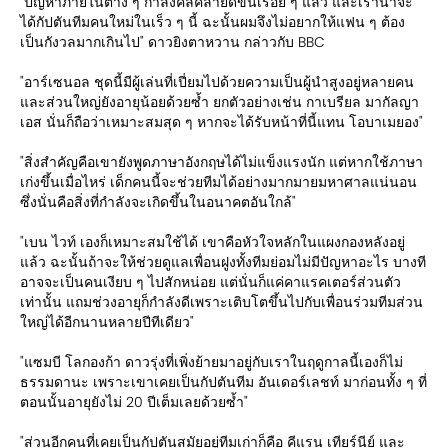
"ปัญหาภายในต่าง ๆ กำลังคลี่คลายดีขึ้นเรื่อย ๆ แล้ว และเราน่าจะ
ได้กัปตันทีมคนใหม่ในเร็ว ๆ นี้ ฉะนั้นผมจึงไม่อยากให้แฟน ๆ ต้อง
เป็นกังวลมากเกินไป" ดาวยิงตาหวาน กล่าวกับ BBC
"อาร์เซนอล ชุดนี้มีผู้เล่นที่เปี่ยมไปด้วยความเป็นผู้นำสูงอยู่หลายคน
และส่วนใหญ่ยังอายุน้อยด้วยซ้ำ ยกตัวอย่างเช่น กาเบรียล มากัลญา
เอส นั่นก็ถือว่าเหมาะสมสุด ๆ หากจะได้รับหน้าที่นี้แทน โอบาเมยอง"
"สิ่งสำคัญคือเขายังพูดภาษาอังกฤษได้ไม่แข็งแรงนัก แต่หากใช้ภาษา
เก่งขึ้นเมื่อไหร่ เด็กคนนี้จะช่วยทีมได้อย่างมากมายมหาศาลแน่นอน
ซึ่งนั่นคือสิ่งที่กำลังจะเกิดขึ้นในอนาคตอันใกล้"
"เบน ไวท์ เองก็เหมาะสมใช้ได้ เขาคือหัวใจหลักในแผงกองหลังอยู่
แล้ว ฉะนั้นถ้าจะให้ช่วยดูแลเพื่อนฝูงทั้งทีมย่อมไม่มีปัญหาอะไร บางที
อาจจะเป็นคนเงียบ ๆ ไปสักหน่อย แต่นั่นก็แค่คาแรคเตอร์ส่วนตัว
เท่านั้น แถมช่วงอายุก็กำลังดีเพราะเติบโตขึ้นไปกับเพื่อนร่วมทีมส่วน
ใหญ่ได้อีกนานหลายปีทีเดียว"
"แซมบี โลกองก้า ดาวรุ่งที่เพิ่งย้ายมาอยู่กับเราในฤดูกาลนี้เองก็ไม่
ธรรมดานะ เพราะเขาเคยเป็นกัปตันทีม อันเดอร์เลชท์ มาก่อนทั้ง ๆ ที่
ตอนนั้นอายุยังไม่ 20 ปีเต็มเลยด้วยซ้ำ"
"ส่วนอีกคนที่เคยเป็นกัปตันสมัยอยู่ทีมเก่าก็คือ คีแรน เทียร์นีย์ และ