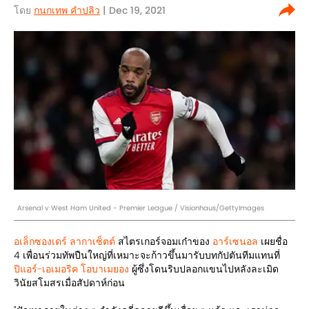
โดย
กนกเทพ คำปลิว
| Dec 19, 2021
Arsenal v West Ham United - Premier League / Visionhaus/GettyImages
อเล็กซองเดร์ ลากาเซ็ตต์
สไตรเกอร์จอมเก๋าของ
อาร์เซนอล
เผยชื่อ
4 เพื่อนร่วมทัพปืนใหญ่ที่เหมาะจะก้าวขึ้นมารับบทกัปตันทีมแทนที่
ปิแอร์-เอเมอริค โอบาเมยอง
ผู้ซึ่งโดนริบปลอกแขนไปหลังละเมิด
วินัยสโมสรเมื่อสัปดาห์ก่อน