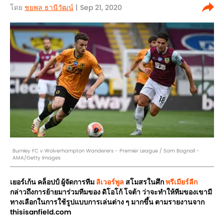
โดย
ชยพล ธานีวัฒน์
| Sep 21, 2020
Burnley FC v Wolverhampton Wanderers - Premier League / Sam Bagnall -
AMA/Getty Images
เยอร์เก้น คล็อปป์ ผู้จัดการทีม
ลิเวอร์พูล
สโมสรในศึก
พรีเมียร์ลีก
กล่าวถึงการย้ายมาร่วมทีมของ ดิโอโก้ โจต้า ว่าจะทำให้ทีมของเขามี
ทางเลือกในการใช้รูปแบบการเล่นต่าง ๆ มากขึ้น ตามรายงานจาก
thisisanfield.com