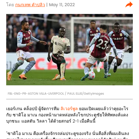
โดย
กนกเทพ คำปลิว
| May 11, 2022
FBL-ENG-PR-ASTON VILLA-LIVERPOOL / PAUL ELLIS/GettyImages
เยอร์เกน คล็อปป์ ผู้จัดการทีม
ลิเวอร์พูล
ยอมเปิดเผยแล้วว่าคุยอะไร
กับ ซาดิโอ มาเน กองหน้ามาดหล่อหลังโขกประตูชัยให้ทัพหงส์แดง
บุกชนะ แอสตัน วิลลา ได้ด้วยสกอร์ 2-1 เมื่อคืนนี้
"ซาดิโอ มาเน คือเครื่องจักรถล่มประตูของจริง นั่นคือสิ่งที่ผมเดินลง