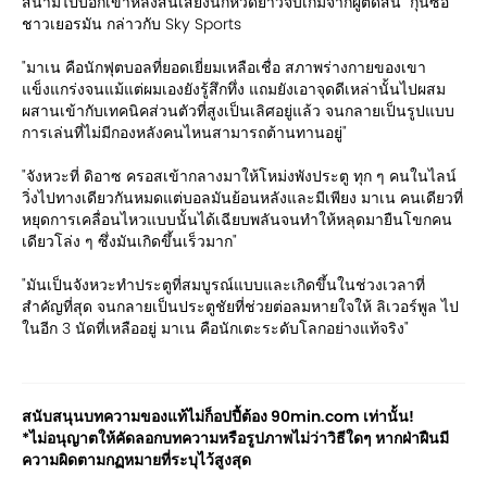
สนามไปบอกเขาหลังสิ้นเสียงนกหวีดยาวจบเกมจากผู้ตัดสิน" กุนซือ
ชาวเยอรมัน กล่าวกับ Sky Sports
"มาเน คือนักฟุตบอลที่ยอดเยี่ยมเหลือเชื่อ สภาพร่างกายของเขา
แข็งแกร่งจนแม้แต่ผมเองยังรู้สึกทึ่ง แถมยังเอาจุดดีเหล่านั้นไปผสม
ผสานเข้ากับเทคนิคส่วนตัวที่สูงเป็นเลิศอยู่แล้ว จนกลายเป็นรูปแบบ
การเล่นที่ไม่มีกองหลังคนไหนสามารถต้านทานอยู่"
"จังหวะที่ ดิอาซ ครอสเข้ากลางมาให้โหม่งพังประตู ทุก ๆ คนในไลน์
วิ่งไปทางเดียวกันหมดแต่บอลมันย้อนหลังและมีเพียง มาเน คนเดียวที่
หยุดการเคลื่อนไหวแบบนั้นได้เฉียบพลันจนทำให้หลุดมายืนโขกคน
เดียวโล่ง ๆ ซึ่งมันเกิดขึ้นเร็วมาก"
"มันเป็นจังหวะทำประตูที่สมบูรณ์แบบและเกิดขึ้นในช่วงเวลาที่
สำคัญที่สุด จนกลายเป็นประตูชัยที่ช่วยต่อลมหายใจให้ ลิเวอร์พูล ไป
ในอีก 3 นัดที่เหลืออยู่ มาเน คือนักเตะระดับโลกอย่างแท้จริง"
สนับสนุนบทความของแท้ไม่ก็อปปี้ต้อง 90min.com เท่านั้น!
*ไม่อนุญาตให้คัดลอกบทความหรือรูปภาพไม่ว่าวิธีใดๆ หากฝ่าฝืนมี
ความผิดตามกฏหมายที่ระบุไว้สูงสุด