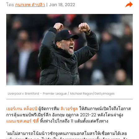
โดย
กนกเทพ คำปลิว
| Jan 18, 2022
Liverpool v Brentford - Premier League / Michael Regan/GettyImages
เยอร์เกน คล็อปป์
ผู้จัดการทีม
ลิเวอร์พูล
ให้สัมภาษณ์เปิดใจถึงโอกาส
การลุ้นแชมป์พรีเมียร์ลีก อังกฤษ ฤดูกาล 2021-22 หลังโดนจ่าฝูง
แมนเชสเตอร์ ซิตี้
ทิ้งห่างไปไกลถึง 11 แต้มตั้งแต่ครึ่งทาง
"ผมไม่สามารถโน้มน้าวชักจูงคนภายนอกสโมสรให้เชื่อตามได้เลย