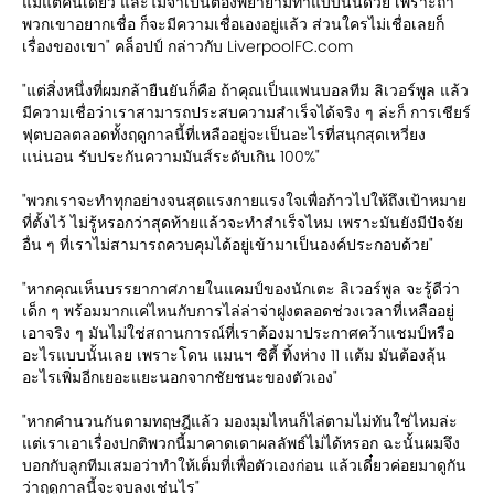
แม้แต่คนเดียว และไม่จำเป็นต้องพยายามทำแบบนั้นด้วย เพราะถ้า
พวกเขาอยากเชื่อ ก็จะมีความเชื่อเองอยู่แล้ว ส่วนใครไม่เชื่อเลยก็
เรื่องของเขา" คล็อปป์ กล่าวกับ LiverpoolFC.com
"แต่สิ่งหนึ่งที่ผมกล้ายืนยันก็คือ ถ้าคุณเป็นแฟนบอลทีม ลิเวอร์พูล แล้ว
มีความเชื่อว่าเราสามารถประสบความสำเร็จได้จริง ๆ ล่ะก็ การเชียร์
ฟุตบอลตลอดทั้งฤดูกาลนี้ที่เหลืออยู่จะเป็นอะไรที่สนุกสุดเหวี่ยง
แน่นอน รับประกันความมันส์ระดับเกิน 100%"
"พวกเราจะทำทุกอย่างจนสุดแรงกายแรงใจเพื่อก้าวไปให้ถึงเป้าหมาย
ที่ตั้งไว้ ไม่รู้หรอกว่าสุดท้ายแล้วจะทำสำเร็จไหม เพราะมันยังมีปัจจัย
อื่น ๆ ที่เราไม่สามารถควบคุมได้อยู่เข้ามาเป็นองค์ประกอบด้วย"
"หากคุณเห็นบรรยากาศภายในแคมป์ของนักเตะ ลิเวอร์พูล จะรู้ดีว่า
เด็ก ๆ พร้อมมากแค่ไหนกับการไล่ล่าจ่าฝูงตลอดช่วงเวลาที่เหลืออยู่
เอาจริง ๆ มันไม่ใช่สถานการณ์ที่เราต้องมาประกาศคว้าแชมป์หรือ
อะไรแบบนั้นเลย เพราะโดน แมนฯ ซิตี้ ทิ้งห่าง 11 แต้ม มันต้องลุ้น
อะไรเพิ่มอีกเยอะแยะนอกจากชัยชนะของตัวเอง"
"หากคำนวนกันตามทฤษฎีแล้ว มองมุมไหนก็ไล่ตามไม่ทันใช่ไหมล่ะ
แต่เราเอาเรื่องปกติพวกนี้มาคาดเดาผลลัพธ์ไม่ได้หรอก ฉะนั้นผมจึง
บอกกับลูกทีมเสมอว่าทำให้เต็มที่เพื่อตัวเองก่อน แล้วเดี๋ยวค่อยมาดูกัน
ว่าฤดูกาลนี้จะจบลงเช่นไร"