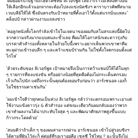
"ผมยอมรับในฐานะเฮดโค้ชทีม ลิเวอร์พูล เลยว่าเราไม่เหลือทางอื่น
ให้เลือกอีกแล้วนอกจากจะต้องไปลงแข่งนัดชิงฯ คาราบาวคัพที่สนาม
เวมบลีย์ให้ได้ ซึ่งมันตรงกับเป้าหมายที่ตั้งเอาไว้ตั้งแต่แรกนั่นแหละ"
คล็อปป์ กล่าวผ่านงานแถลงข่าว
"คอลูกหนังทั้งโลกกำลังเข้าใจในเจตนาของผมกับสโมสรแห่งนี้ผิดไป
จากความจริงมากแบบคนละขั้วเลย ที่ผมให้โอกาสนักเตะดาวรุ่งกับ
บรรดาตัวสำรองทั้งหลายในถ้วยใบนี้เพราะอยากเห็นพวกเขาพาทีม
ทะลุผ่านเข้ารอบลึก ๆ และคว้าแชมป์ร่วมกัน ไม่ใช่ตั้งใจตกรอบตั้งแต่
ไก่โห่"
"ด้วยระดับของ ลิเวอร์พูล เป้าหมายจึงเป็นการคว้าแชมป์ให้ได้ในทุก
ๆ รายการที่ลงแข่งขัน หรืออย่างน้อยที่สุดคือต้องไม่กระเด็นตกรอบ
เร็วเกินไปนัก แต่ถึงกระนั้นคุณต้องยอมรับก่อนว่า อาร์เซนอล เองก็
ไม่ใช่ธรรมดาเช่นกัน"
"ผมเข้าใจดีว่าทุกคนเป็นห่วง ลิเวอร์พูล กลัวว่าจะตกรอบเพราะเอาแต่
ใช้งานแข้งดาวรุ่ง & ตัวสำรอง แต่ขณะเดียวกันผมกลับมองว่าพวก
เขาทำผลงานได้น่าประทับใจสุด ๆ และพัฒนาศักยภาพสูงขึ้นแบบ
ก้าวกระโดดด้วย"
"สมมติว่าถ้าเด็ก ๆ ของผมสามารถผ่าน อาร์เซนอล เข้าไปสู่รอบชิงฯ
ได้ตามที่ฝันไว้ล่ะก็ คู่ต่อสู้ที่รอเราอยู่คือ เชลซี ใช่ไหม ? ฉะนั้นจึงไม่