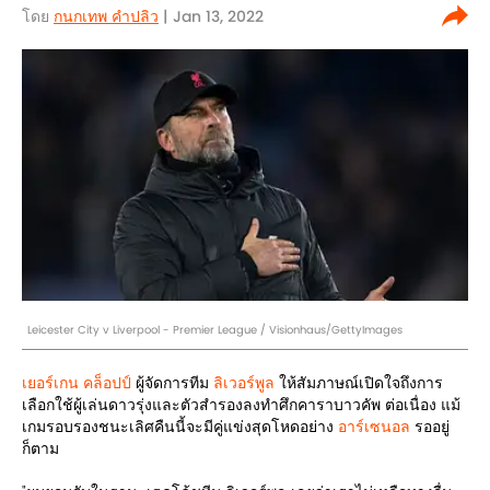
โดย
กนกเทพ คำปลิว
| Jan 13, 2022
Leicester City v Liverpool - Premier League / Visionhaus/GettyImages
เยอร์เกน คล็อปป์
ผู้จัดการทีม
ลิเวอร์พูล
ให้สัมภาษณ์เปิดใจถึงการ
เลือกใช้ผู้เล่นดาวรุ่งและตัวสำรองลงทำศึกคาราบาวคัพ ต่อเนื่อง แม้
เกมรอบรองชนะเลิศคืนนี้จะมีคู่แข่งสุดโหดอย่าง
อาร์เซนอล
รออยู่
ก็ตาม