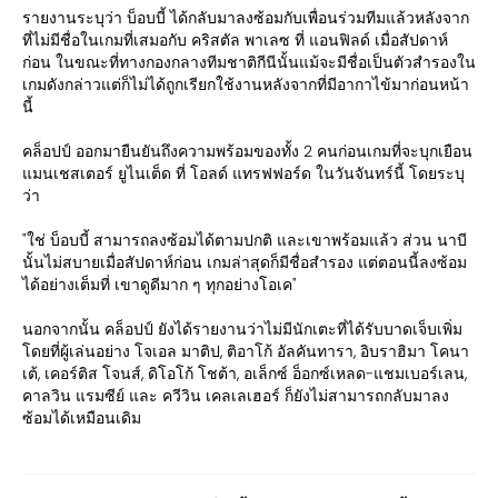
รายงานระบุว่า บ็อบบี้ ได้กลับมาลงซ้อมกับเพื่อนร่วมทีมแล้วหลังจาก
ที่ไม่มีชื่อในเกมที่เสมอกับ คริสตัล พาเลซ ที่ แอนฟิลด์ เมื่อสัปดาห์
ก่อน ในขณะที่ทางกองกลางทีมชาติกีนีนั้นแม้จะมีชื่อเป็นตัวสำรองใน
เกมดังกล่าวแต่ก็ไม่ได้ถูกเรียกใช้งานหลังจากที่มีอากาไข้มาก่อนหน้า
นี้
คล็อปป์ ออกมายืนยันถึงความพร้อมของทั้ง 2 คนก่อนเกมที่จะบุกเยือน
แมนเชสเตอร์ ยูไนเต็ด ที่ โอลด์ แทรฟฟอร์ด ในวันจันทร์นี้ โดยระบุ
ว่า
"ใช่ บ็อบบี้ สามารถลงซ้อมได้ตามปกติ และเขาพร้อมแล้ว ส่วน นาบี
นั้นไม่สบายเมื่อสัปดาห์ก่อน เกมล่าสุดก็มีชื่อสำรอง แต่ตอนนี้ลงซ้อม
ได้อย่างเต็มที่ เขาดูดีมาก ๆ ทุกอย่างโอเค"
นอกจากนั้น คล็อปป์ ยังได้รายงานว่าไม่มีนักเตะที่ได้รับบาดเจ็บเพิ่ม
โดยที่ผู้เล่นอย่าง โจเอล มาติป, ติอาโก้ อัลคันทารา, อิบราฮิมา โคนา
เต้, เคอร์ติส โจนส์, ดิโอโก้ โชต้า, อเล็กซ์ อ็อกซ์เหลด-แชมเบอร์เลน,
คาลวิน แรมซีย์ และ ควีวิน เคลเลเฮอร์ ก็ยังไม่สามารถกลับมาลง
ซ้อมได้เหมือนเดิม