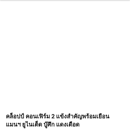
คล็อปป์ คอนเฟิร์ม 2 แข้งสำคัญพร้อมเยือน
แมนฯ ยูไนเต็ด บู๊ศึก แดงเดือด