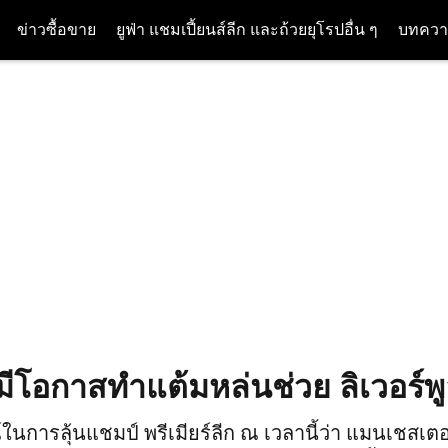
ข่าวซื้อขาย
ยูฟ่า แชมเปี้ยนส์ลีก และถ้วยยุโรปอื่น ๆ
บทควา
้ มีโอกาสทำแต้มหล่นช่วย ลิเวอร์พูล
ในการลุ้นแชมป์ พรีเมียร์ลีก ณ เวลานี้ว่า แมนเชสเตอร