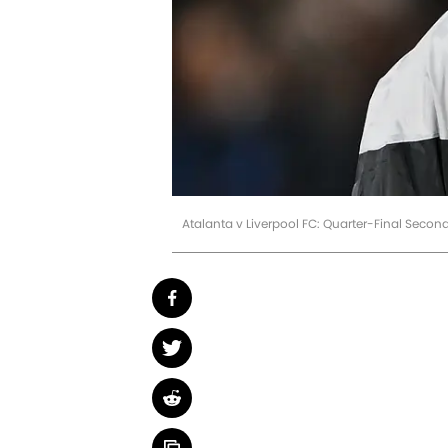
Atalanta v Liverpool FC: Quarter-Final Seco