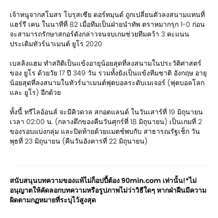
เจ้าหนูจากสโมสร โบรุสเซีย ดอร์ทมุนด์ ถูกเปลี่ยนตัวลงสนามแทนที่
แฮร์รี เคน ในนาทีที่ 82 เมื่อทีมเป็นฝ่ายนำทัพ ตราหมากรุก 1-0 ก่อน
จะสามารถรักษาสกอร์ดังกล่าวจนจบเกมช่วยทีมคว้า 3 คะแนน
ประเดิมทัวร์นาเมนต์ ยูโร 2020
เบลลิงแฮม ทำสถิติเป็นแข้งอายุน้อยสุดที่ลงสนามในประวัติศาสตร์
ของ ยูโร ด้วยวัย 17 ปี 349 วัน รวมทั้งยังเป็นแข้งทีมชาติ อังกฤษ อายุ
น้อยสุดที่ลงสนามในทัวร์นาเมนต์ฟุตบอลระดับเมเจอร์ (ฟุตบอลโลก
และ ยูโร) อีกด้วย
ทั้งนี้ ทรีไลอ้อนส์ จะมีคิวดวล สกอตแลนด์ ในวันเสาร์ที่ 19 มิถุนายน
เวลา 02:00 น. (กลางดึกของคืนวันศุกร์ที่ 18 มิถุนายน) เป็นเกมที่ 2
ของรอบแบ่งกลุ่ม และปิดท้ายด้วยแมตช์พบกับ สาธารณรัฐเช็ก วัน
พุธที่ 23 มิถุนายน (คืนวันอังคารที่ 22 มิถุนายน)
สนับสนุนบทความของแท้ไม่ก็อปปี้ต้อง 90min.com เท่านั้น!*ไม่
อนุญาตให้คัดลอกบทความหรือรูปภาพไม่ว่าวิธีใดๆ หากฝ่าฝืนมีความ
ผิดตามกฏหมายที่ระบุไว้สูงสุด