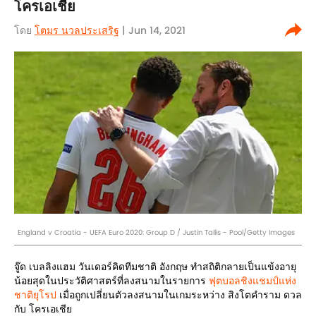
โครเอเชีย
โดย
โตมร นวลประเสริฐ
| Jun 14, 2021
England v Croatia - UEFA Euro 2020: Group D / Justin Tallis - Pool/Getty Images
จู๊ด เบลลิงแฮม วันเดอร์คิดทีมชาติ อังกฤษ ทำสถิติกลายเป็นแข้งอายุ
น้อยสุดในประวัติศาสตร์ที่ลงสนามในรายการ
ฟุตบอลชิงแชมป์แห่ง
ชาติยุโรป
เมื่อถูกเปลี่ยนตัวลงสนามในเกมระหว่าง สิงโตคำราม ดวล
กับ โครเอเชีย