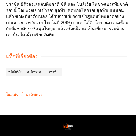
บราซิล มีคิวลงเล่นกับทีมชาติ ชิลี และ โบลิเวีย ในช่วงเบรกทีมชาติ
รอบนี้ โดยพวกเขาเข้ารอบสุดท้ายฟุตบอลโลกรอบสุดท้ายแน่นอน
แล้ว ขณะที่มาร์ติเนลลี่ ได้รับการเรียกตัวเข้าสู่แคมป์ทีมชาติอย่าง
เป็นทางการครั้งแรก โดยในปี 2019 เขาเคยได้รับโอกาสมาร่วมซ้อม
กับทีมชาติบราซิลชุดใหญ่มาแล้วครั้งหนึ่ง แต่เป็นเพียงมาร่วมซ้อม
เท่านั้น ไม่ได้ถูกเรียกติดทีม
แท็กที่เกี่ยวข้อง
พรีเมียร์ลีก
อาร์เซนอล
เชลซี
/
โฮมเพจ
อาร์เซนอล