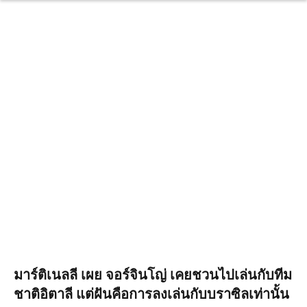
มาร์ติเนลลี เผย จอร์จินโญ่ เคยชวนไปเล่นกับทีม
ชาติอิตาลี แต่ฝันคือการลงเล่นกับบราซิลเท่านั้น