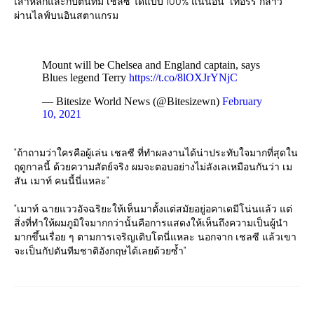
เสาหลักและกัปตันทีม เชลซี ได้แบบ 100% แน่นอน" เทอร์รี กล่าว
ผ่านไลฟ์บนอินสตาแกรม
Mount will be Chelsea and England captain, says
Blues legend Terry
https://t.co/8lOXJrYNjC
— Bitesize World News (@Bitesizewn)
February
10, 2021
"ถ้าถามว่าใครคือผู้เล่น เชลซี ที่ทำผลงานได้น่าประทับใจมากที่สุดใน
ฤดูกาลนี้ ด้วยความสัตย์จริง ผมจะตอบอย่างไม่ลังเลเหมือนกันว่า เม
สัน เมาท์ คนนี้นี่แหละ"
"เมาท์ ฉายแววอัจฉริยะให้เห็นมาตั้งแต่สมัยอยู่อคาเดมีโน่นแล้ว แต่
สิ่งที่ทำให้ผมภูมิใจมากกว่านั้นคือการแสดงให้เห็นถึงความเป็นผู้นำ
มากขึ้นเรื่อย ๆ ตามการเจริญเติบโตนี่แหละ นอกจาก เชลซี แล้วเขา
จะเป็นกัปตันทีมชาติอังกฤษได้เลยด้วยซ้ำ"