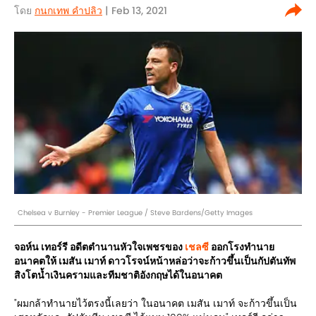
โดย
กนกเทพ คำปลิว
| Feb 13, 2021
Chelsea v Burnley - Premier League / Steve Bardens/Getty Images
จอห์น เทอร์รี อดีตตำนานหัวใจเพชรของ
เชลซี
ออกโรงทำนาย
อนาคตให้ เมสัน เมาท์ ดาวโรจน์หน้าหล่อว่าจะก้าวขึ้นเป็นกัปตันทัพ
สิงโตน้ำเงินครามและทีมชาติอังกฤษได้ในอนาคต
"ผมกล้าทำนายไว้ตรงนี้เลยว่า ในอนาคต เมสัน เมาท์ จะก้าวขึ้นเป็น