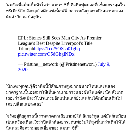
"ผมยังเชื่อมั่นเต็มหัวใจว่า แมนฯ ซิตี้ คือทีมฟุตบอลที่แข็งแกร่งสุดใน
พรีเมียร์ลีก อังกฤษ" อดีตแข้งท็อฟฟี่ กล่าวหลังถูกถามถึงสถานะของ
ต้นสังกัด ณ ปัจจุบัน
EPL: Stones Still Sees Man City As Premier
League’s Best Despite Liverpool’s Title
Triumph
https://t.co/SOSso01gbq
pic.twitter.com/O5dGhglNDx
— Pristine__network (@Pristinenetwor1)
July 9,
2020
"นักเตะทุกคนรู้ดีว่าทีมนี้มีศักยภาพสูงมากขนาดไหนและแสดง
มาตรฐานนั้นออกมาให้เห็นผ่านเกมการแข่งขันในแต่ละนัด สังเกต
เถอะว่าถึงแม้จะมีโปรแกรมอัดแน่นแต่ก็ยังเล่นกันได้เหมือนเดิมไม่
เคยเปลี่ยนแปลงเลย"
"จริงอยู่ที่ฤดูกาลนี้เราพลาดท่าเสียแชมป์ให้ ลิเวอร์พูล แต่มันก็เหมือน
เป็นเครื่องเตือนใจว่าปีหน้าต้องยกระดับฟอร์มให้สูงขึ้นกว่าเดิมให้ได้
นี่แหละคือความยอดเยี่ยมของ แมนฯ ซิตี้"