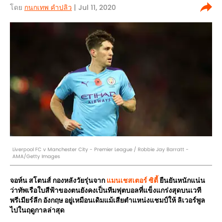
โดย
กนกเทพ คำปลิว
| Jul 11, 2020
Liverpool FC v Manchester City - Premier League / Robbie Jay Barratt -
AMA/Getty Images
จอห์น สโตนส์ กองหลังวัยรุ่นจาก
แมนเชสเตอร์ ซิตี้
ยืนยันหนักแน่น
ว่าทัพเรือใบสีฟ้าของตนยังคงเป็นทีมฟุตบอลที่แข็งแกร่งสุดบนเวที
พรีเมียร์ลีก อังกฤษ อยู่เหมือนเดิมแม้เสียตำแหน่งแชมป์ให้ ลิเวอร์พูล
ไปในฤดูกาลล่าสุด