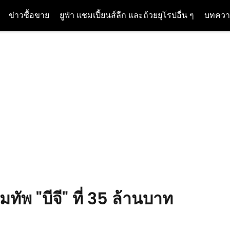
ข่าวซื้อขาย
ยูฟ่า แชมเปี้ยนส์ลีก และถ้วยยุโรปอื่น ๆ
บทควา
ิมทัพ "บีจี" ที่ 35 ล้านบาท