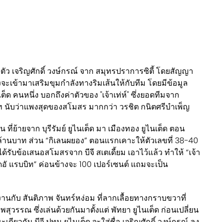
ตัว เจริญศักดิ์ วงษ์กรณ์ จาก สมุทรปราการซิตี้ โดยสัญญา
่งจะเข้ามาเสริมขุมกำลังทางริมเส้นให้กับทีม โดยมีข้อมูล
็ด คนหนึ่ง บอกถึงค่าตัวของ "เจ้าเท่ห์" ซึ่งยอดทีมจาก
บาท นับว่าแพงสุดของสโมสร มากกว่า วรชิต กนิตศรีบำเพ็ญ
ที่ย้ายจาก บุรีรัมย์ ยูไนเต็ด มา เมืองทอง ยูไนเต็ด ตอน
32 ล้านบาท ส่วน “กิเลนผยอง” ตอนแรกเคาะให้ตัวเลขที่ 38-40
ได้รับข้อเสนอสโมสรจาก บีจี สเตเดี้ยม เอาไว้แล้ว ทำให้ “เจ้า
ดอั แรบบิท” ค่อนข้างจะ 100 เปอร์เซนต์ แถมจะเป็น
นกับ สันติภาพ จันทร์หง่อม ที่ลากเลื้อยทางกราบขวาที่
พสุวรรณ ซึ่งเล่นด้วยกันมาตั้งแต่ พัทยา ยูไนเต็ด ก่อนเปลี่ยน
ดียวกัน บีจี ปทุม ยูไนเต็ด จะใส่ชื่อ เจริญศักดิ์ วงษ์กรณ์ ลง