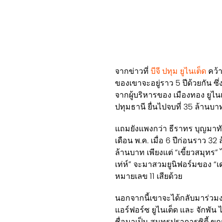
จากข่าวที่
บีจี ปทุม ยูไนเต็ด
คว้า
ของเขาจะอยู่ราว 5 ปีด้วยกัน ซึ
จากผู้บริหารของ เมืองทอง ยูไนเต
ปทุมธานี ยื่นไปจบที่ 35 ล้าน
แถมยังแพงกว่า ธีราทร บุญมาทัน 
เดือน พ.ค. เมื่อ 6 ปีก่อนราว 
ล้านบาท เพียงแต่ “เขี้ยวสมุทร” 
เท่ห์” จะมาสวมยูนิฟอร์มของ “เ
หมายเลข 11 เสียด้วย
นอกจากนี้เขาจะได้กลับมาร่วมงา
แอร์ฟอร์ซ ยูไนเต็ด และ จักพัน ไ
ชื่อมาเป็น สมุทรปราการซิตี้ ขณะเ