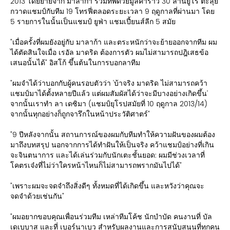
2013 โดยย้ายจาก มาลาก้า ร่วมทัพด้วยมูลค่าราว 30 ล้านยูโร ตะลุย
กวาดแชมป์กับทีม 19 โทรฟี่ตลอดระยะเวลา 9 ฤดูกาลที่ผ่านมา โดย
5 รายการในนั้นเป็นแชมป์ ยูฟ่า แชมเปี้ยนส์ลีก 5 สมัย
"เมื่อครั้งที่ผมยังอยู่กับ มาลาก้า และตระหนักว่าจะย้ายออกจากทีม ผม
ได้ตัดสินใจเมื่อ เรอัล มาดริด ต้องการตัว ผมไม่สามารถปฎิเสธข้อ
เสนอนั้นได้" อิสโก้ ขึ้นต้นในการบอกลาทีม
"ผมจำได้ว่าบอกกับผู้คนรอบตัวว่า 'บ้าจริง มาดริด ไม่สามารถคว้า
แชมป์มาได้ตั้งหลายปีแล้ว แต่ผมสัมผัสได้ว่าจะมีบางอย่างเกิดขึ้น'
จากนั้นเราทำ ลา เดซิมา (แชมป์ยุโรปสมัยที่ 10 ฤดูกาล 2013/14)
จากนั้นทุกอย่างก็ถูกจารึกในหน้าประวัติศาตร์"
"9 ปีหลังจากนั้น สถานการณ์ของผมกับทีมทำให้ความฝันของผมต้อง
มาถึงบทสรุป นอกจากการได้ทำฝันให้เป็นจริง คว้าแชมป์อย่างที่เกิน
จะจินตนาการ และได้เล่นร่วมกับนักเตะชั้นยอด: ผมมีช่วงเวลาที่
โคตรเจ๋งที่ไม่ว่าใครหน้าไหนก็ไม่สามารถพรากมันไปได้"
"เพราะผมจะจดจำถึงสิ่งดีๆ ทั้งหมดที่ได้เกิดขึ้น และหวังว่าคุณจะ
จดจำด้วยเช่นกัน"
"ผมอยากขอบคุณเพื่อนร่วมทีม เหล่าทีมโค้ช นักบำบัด คนงานที่ บัล
เดเบบาส และที่ เบอร์นาเบว สำหรับผลงานและการสนับสนุนที่ทุกคน