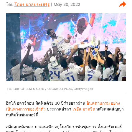
โดย
โตมร นวลประเสริฐ
| May 30, 2022
FBL-EUR-C1-REAL MADRID / OSCAR DEL POZO/GettyImages
อิสโก้ อลาร์กอน มิดฟิลด์วัย 30 ปีร่ายยาวผ่าน
อินสตาแกรม อย่าง
เป็นทางการของเจ้าตัว
ประกาศอำลา
เรอัล มาดริด
หลังหมดสัญญา
กับทีมในซัมเมอร์นี้
อดีตลูกหม้อของ บาเลนเซีย อยู่โยงกับ ราชันชุดขาว ตั้งแต่ซัมเมอร์