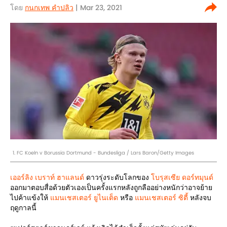
โดย
กนกเทพ คำปลิว
| Mar 23, 2021
1. FC Koeln v Borussia Dortmund - Bundesliga / Lars Baron/Getty Images
เออร์ลิง เบราท์ ฮาแลนด์
ดาวรุ่งระดับโลกของ
โบรุสเซีย ดอร์ทมุนด์
ออกมาตอบสื่อด้วยตัวเองเป็นครั้งแรกหลังถูกลืออย่างหนักว่าอาจย้าย
ไปค้าแข้งให้
แมนเชสเตอร์ ยูไนเต็ด
หรือ
แมนเชสเตอร์ ซิตี้
หลังจบ
ฤดูกาลนี้