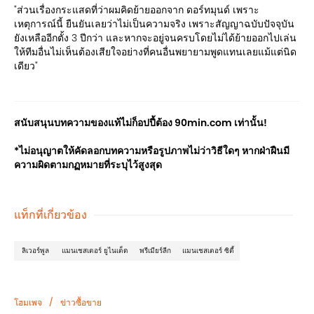
"ส่วนเรื่องกระแสดที่ว่าผมคิดย้ายออกจาก ดอร์ทมุนด์ เพราะ
เหตุการณ์นี้ ยืนยันเลยว่าไม่เป็นความจริง เพราะสัญญาฉบับปัจจุบัน
ยังเหลืออีกตั้ง 3 ปีกว่า และหากจะอยู่จนครบโดยไม่ได้ย้ายออกไปเล่น
ให้ทีมอื่นไม่เห็นต้องเสียใจอย่างที่คนอื่นพยายามพูดแทนเลยแม้แต่นิด
เดียว"
สนับสนุนบทความของแท้ไม่ก็อปปี้ต้อง 90min.com เท่านั้น!
*ไม่อนุญาตให้คัดลอกบทความหรือรูปภาพไม่ว่าวิธีใดๆ หากฝ่าฝืนมี
ความผิดตามกฏหมายที่ระบุไว้สูงสุด
แท็กที่เกี่ยวข้อง
ลิเวอร์พูล
แมนเชสเตอร์ ยูไนเต็ด
พรีเมียร์ลีก
แมนเชสเตอร์ ซิตี้
/
โฮมเพจ
ข่าวซื้อขาย