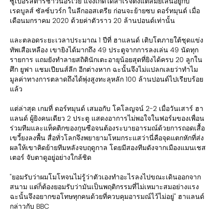
ซูเปอร์สตาร์ชาวนอร์เวย์ แจ้งเกิดได้สำเร็จตั้งแต่สมัยเล่นอยู่กับ
เรดบูลส์ ซัลซ์บวร์ก ในลีกออสเตรีย ก่อนจะย้ายซบ ดอร์ทมุนด์ เมื่อ
เดือนมกราคม 2020 ด้วยค่าตัวราว 20 ล้านปอนด์เท่านั้น
และตลอดระยะเวลาประมาณ 1 ปีที่ ฮาแลนด์ เติบโตภายใต้ชุดแข่ง
ทัพเสือเหลือง เขายิงได้มากถึง 49 ประตูจากการลงเล่น 49 นัดทุก
รายการ แถมยังทำลายสถิตินักเตะอายุน้อยสุดที่ยิงได้ครบ 20 ลูกใน
ศึก ยูฟา แชมเปียนส์ลีก อีกต่างหาก ฉะนั้นจึงไม่แปลกเลยว่าทำไม
มูลค่าทางการตลาดถึงได้พุ่งสูงทะลุหลัก 100 ล้านปอนด์ไปเรียบร้อย
แล้ว
แต่ล่าสุด เกมที่ ดอร์ทมุนด์ เสมอกับ โคโลญจน์ 2-2 เมื่อวันเสาร์ ฮา
แลนด์ ผู้ยิงคนเดียว 2 ประตู แสดงอาการไม่พอใจในฟอร์มของเพื่อน
ร่วมทีมและแท็คติกของกุนซือจนต้องระบายอารมณ์ด้วยการถอดเสื้อ
เขวี้ยงลงพื้น สื่อทั่วโลกจึงพยายามโหมกระแสว่านี่คือจุดแตกหักที่ส่ง
ผลให้เขาคิดย้ายทีมหลังจบฤดูกาล โดยมีสองทีมดังจากเมืองแมนเชส
เตอร์ จับตาดูอยู่อย่างใกล้ชิด
"ยอมรับว่าผมโมโหจนไม่รู้ว่าตัวเองทำอะไรลงไปขณะเดินออกจาก
สนาม แต่ก็ต้องยอมรับว่ามันเป็นพฤติกรรมที่ไม่เหมาะสมอย่างแรง
ฉะนั้นจึงอยากขอโทษทุกคนด้วยที่ควบคุมอารมณ์ไว้ไม่อยู่" ฮาแลนด์
กล่าวกับ BBC