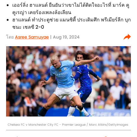
เออร์ลิ่ง ฮาแลนด์ ยืนยันว่าเขาไม่ได้ติดใจอะไรที่ มาร์ค คู
คูเรญ่า เคยร้องเพลงล้อเลียน
ฮาแลนด์ ทำประตูช่วย แมนซิตี้ ประเดิมศึก พรีเมียร์ลีก บุก
ชนะ เชลซี 2-0
โดย
Asree Samuyae
| Aug 19, 2024
Chelsea FC v Manchester City FC - Premier League / Marc Atkins/GettyImages