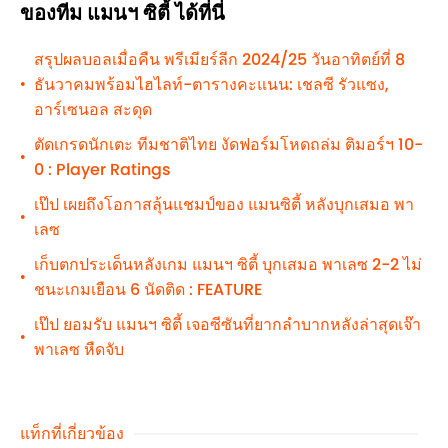
ของทีม แมนฯ ซิตี้ ได้ที่นี่
สรุปผลบอลเมื่อคืน พรีเมียร์ลีก 2024/25 วันอาทิตย์ที่ 8
ธันวาคมพร้อมไฮไลท์-ตารางคะแนน: เชลซี รัวแซง,
•
อาร์เซนอล สะดุด
ตัดเกรดนักเตะ ทีมชาติไทย งัดฟอร์มโหดถล่ม ติมอร์ฯ 10-
•
0 : Player Ratings
เป๊ป เผยถึงโอกาสลุ้นแชมป์ของ แมนซิตี้ หลังบุกเสมอ พา
•
เลซ
เก็บตกประเด็นหลังเกม แมนฯ ซิตี้ บุกเสมอ พาเลซ 2-2 ไม่
•
ชนะเกมเยือน 6 นัดติด : FEATURE
เป๊ป ยอมรับ แมนฯ ซิตี้ เจอซีซันที่ยากลำบากหลังล่าสุดเจ๊า
•
พาเลซ หืดจับ
แท็กที่เกี่ยวข้อง