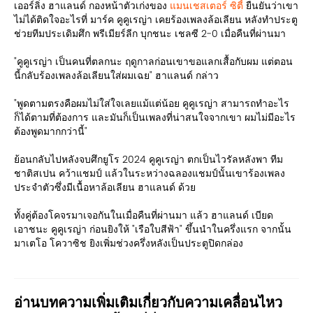
เออร์ลิ่ง ฮาแลนด์ กองหน้าตัวเก่งของ
แมนเชสเตอร์ ซิตี้
ยืนยันว่าเขา
ไม่ได้ติดใจอะไรที่ มาร์ค คูคูเรญ่า เคยร้องเพลงล้อเลียน หลังทำประตู
ช่วยทีมประเดิมศึก พรีเมียร์ลีก บุกชนะ เชลซี 2-0 เมื่อคืนที่ผ่านมา
"คูคูเรญ่า เป็นคนที่ตลกนะ ฤดูกาลก่อนเขาขอแลกเสื้อกับผม แต่ตอน
นี้กลับร้องเพลงล้อเลียนใส่ผมเฉย" ฮาแลนด์ กล่าว
"พูดตามตรงคือผมไม่ใส่ใจเลยแม้แต่น้อย คูคูเรญ่า สามารถทำอะไร
ก็ได้ตามที่ต้องการ และมันก็เป็นเพลงที่น่าสนใจจากเขา ผมไม่มีอะไร
ต้องพูดมากกว่านี้"
ย้อนกลับไปหลังจบศึกยูโร 2024 คูคูเรญ่า ตกเป็นไวรัลหลังพา ทีม
ชาติสเปน คว้าแชมป์ แล้วในระหว่างฉลองแชมป์นั้นเขาร้องเพลง
ประจำตัวซึ่งมีเนื้อหาล้อเลียน ฮาแลนด์ ด้วย
ทั้งคู่ต้องโคจรมาเจอกันในเมื่อคืนที่ผ่านมา แล้ว ฮาแลนด์ เบียด
เอาชนะ คูคูเรญ่า ก่อนยิงให้ "เรือใบสีฟ้า" ขึ้นนำในครึ่งแรก จากนั้น
มาเตโอ โควาซิช ยิงเพิ่มช่วงครึ่งหลังเป็นประตูปิดกล่อง
อ่านบทความเพิ่มเติมเกี่ยวกับความเคลื่อนไหว