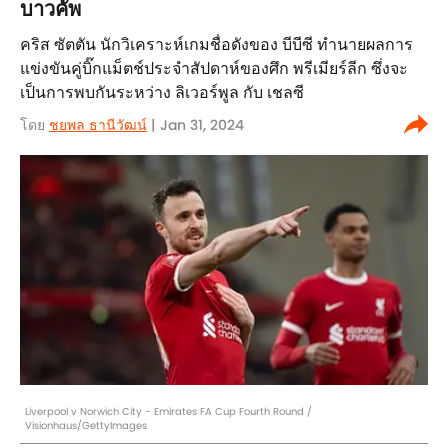
บาวคัพ
คริส ซัตตัน นักวิเคราะห์เกมชื่อดังของ บีบีซี ทำนายผลการ
แข่งขันคู่บิ๊กแม็ตช์ประจำสัปดาห์ของศึก พรีเมียร์ลีก ซึ่งจะ
เป็นการพบกันระหว่าง ลิเวอร์พูล กับ เชลซี
โดย
ชยพล ธานีวัฒน์
| Jan 31, 2024
Liverpool v Norwich City - Emirates FA Cup Fourth Round /
Visionhaus/GettyImages