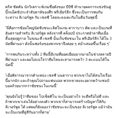
คริส ซัตตัน นักวิเคราะห์เกมชื่อดังของ บีบีซี ทำนายผลการแข่งขันคู่
บิ๊กแม็ตช์ประจำสัปดาห์ของศึก พรีเมียร์ลีก ซึ่งจะเป็นการพบกัน
ระหว่าง ลิเวอร์พูล กับ เชลซี โดยจะลงเตะกันในคืนวันพุธนี้
"นี่คือการซ้อมใหญ่นัดชิงชนะเลิศในเกม คาราบาว คัพ และเป็นเกมที่
อันตรายสำหรับ ลิเวอร์พูล หลังจากที่ คล็อปป์ ประกาศอำลาทีมเมื่อ
สิ้นสุดฤดูกาล ในขณะที่ เชลซี นั้นเก็บชัยชนะใน พรีเมียร์ลีก ได้ใน 3
นัดที่ผ่านมา ดังนั้นฟอร์มของพวกเขาจึงค่อย ๆ สม่ำเสมอขึ้นเรื่อย ๆ"
"การพบกันระหว่างทั้ง 2 ทีมนี้มีเกมที่ยอดเยี่ยมมากมายในช่วงหลายปี
ที่ผ่านมา และผมไม่แน่ใจว่าทีมไหนจะสามารถคว้า 3 คะแนนได้ใน
นัดนี้"
"เมื่อพิจารณาจากตำแหน่ง เชลซี บนตาราง พวกเขาไม่ได้สนใจเรื่อง
นี้มากนัก และถ้าคุณไปถามแฟนบอล พวกเขาคงจะอยากคว้าแชมป์
บอลถ้วยมากกว่าชัยชนะในเกมนี้"
"คุณยังไม่รู้ว่าทีมของ โปเช็ตติโน จะเป็นอย่างไร จะดีหรือไม่ดี และ
ถ้าพวกเขาเล่นได้อย่างลงตัว พวกเขาก็สามารถสร้างปัญหาให้กับ
ลิเวอร์พูล ได้ แต่ผมก็ยังมองว่าชัยชนะจะเป็นของ ลิเวอร์พูล แม้ว่ามัน
จะเป็นเกมที่สูสีกันมากก็ตาม"