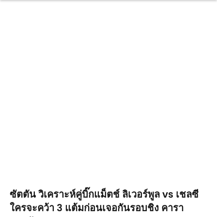
ซัตตัน วิเคราะห์คู่บิ๊กแม็ตช์ ลิเวอร์พูล vs เชลซี
ใครจะคว้า 3 แต้มก่อนเจอกันรอบชิง คารา