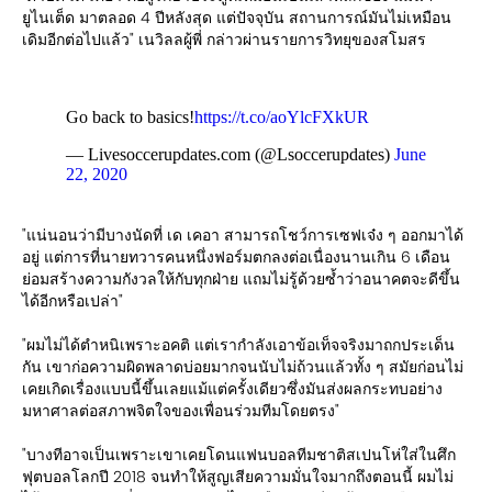
ยูไนเต็ด มาตลอด 4 ปีหลังสุด แต่ปัจจุบัน สถานการณ์มันไม่เหมือน
เดิมอีกต่อไปแล้ว" เนวิลลผู้พี่ กล่าวผ่านรายการวิทยุของสโมสร
Go back to basics!
https://t.co/aoYlcFXkUR
— Livesoccerupdates.com (@Lsoccerupdates)
June
22, 2020
"แน่นอนว่ามีบางนัดที่ เด เคอา สามารถโชว์การเซฟเจ๋ง ๆ ออกมาได้
อยู่ แต่การที่นายทวารคนหนึ่งฟอร์มตกลงต่อเนื่องนานเกิน 6 เดือน
ย่อมสร้างความกังวลให้กับทุกฝ่าย แถมไม่รู้ด้วยซ้ำว่าอนาคตจะดีขึ้น
ได้อีกหรือเปล่า"
"ผมไม่ได้ตำหนิเพราะอคติ แต่เรากำลังเอาข้อเท็จจริงมาถกประเด็น
กัน เขาก่อความผิดพลาดบ่อยมากจนนับไม่ถ้วนแล้วทั้ง ๆ สมัยก่อนไม่
เคยเกิดเรื่องแบบนี้ขึ้นเลยแม้แต่ครั้งเดียวซึ่งมันส่งผลกระทบอย่าง
มหาศาลต่อสภาพจิตใจของเพื่อนร่วมทีมโดยตรง"
"บางทีอาจเป็นเพราะเขาเคยโดนแฟนบอลทีมชาติสเปนโห่ใส่ในศึก
ฟุตบอลโลกปี 2018 จนทำให้สูญเสียความมั่นใจมากถึงตอนนี้ ผมไม่