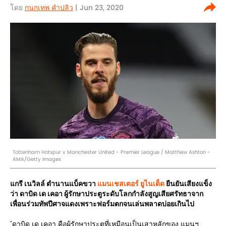
โดย
กนกเทพ คำปลิว
| Jun 23, 2020
Tottenham Hotspur v Manchester United - Premier League / Matthew Ashton -
AMA/Getty Images
แกรี เนวิลล์ ตำนานแบ็คขวา
แมนเชสเตอร์ ยูไนเต็ด
ยืนยันเสียงแข็ง
ว่า ดาบิด เด เคอา ผู้รักษาประตูระดับโลกกำลังสูญเสียศรัทธาจาก
เพื่อนร่วมทัพปีศาจแดงเพราะฟอร์มตกจนเล่นพลาดบ่อยเกินไป
"ดาบิด เด เคอา คือผู้รักษาประตูที่เหมือนเป็นเสาหลักของ แมนฯ