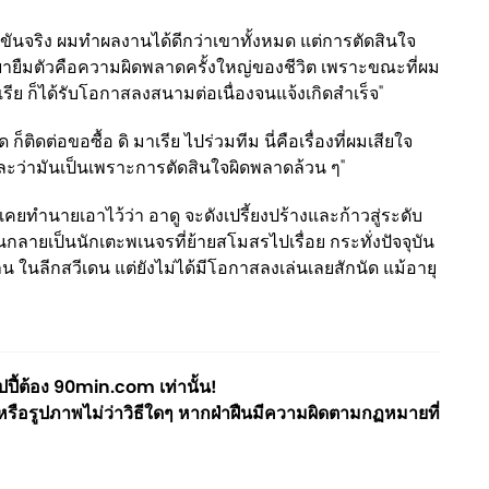
งขันจริง ผมทำผลงานได้ดีกว่าเขาทั้งหมด แต่การตัดสินใจ
ยายืมตัวคือความผิดพลาดครั้งใหญ่ของชีวิต เพราะขณะที่ผม
เรีย ก็ได้รับโอกาสลงสนามต่อเนื่องจนแจ้งเกิดสำเร็จ"
ก็ติดต่อขอซื้อ ดิ มาเรีย ไปร่วมทีม นี่คือเรื่องที่ผมเสียใจ
แหละว่ามันเป็นเพราะการตัดสินใจผิดพลาดล้วน ๆ"
คยทำนายเอาไว้ว่า อาดู จะดังเปรี้ยงปร้างและก้าวสู่ระดับ
นกลายเป็นนักเตะพเนจรที่ย้ายสโมสรไปเรื่อย กระทั่งปัจจุบัน
น ในลีกสวีเดน แต่ยังไม่ได้มีโอกาสลงเล่นเลยสักนัด แม้อายุ
ี้ต้อง 90min.com เท่านั้น!
ือรูปภาพไม่ว่าวิธีใดๆ หากฝ่าฝืนมีความผิดตามกฏหมายที่