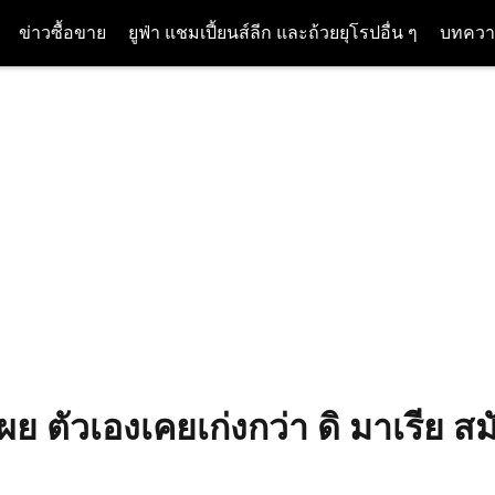
ข่าวซื้อขาย
ยูฟ่า แชมเปี้ยนส์ลีก และถ้วยยุโรปอื่น ๆ
บทควา
ผย ตัวเองเคยเก่งกว่า ดิ มาเรีย สมั