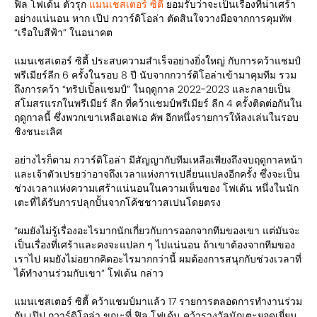
ฟิล โฟเด้น ตัวรุก
แมนเชสเตอร์ ซิตี้
ยอมรับว่าจะเป็นเรื่องที่น่าเศร้า
อย่างแน่นอน หาก เป๊ป กวาร์ดิโอล่า ตัดสินใจวางมือจากการคุมทัพ
“เรือใบสีฟ้า” ในอนาคต
แมนเชสเตอร์ ซิตี้ ประสบความสำเร็จอย่างยิ่งใหญ่ กับการคว้าแชมป์
พรีเมียร์ลีก 6 ครั้งในรอบ 8 ปี นับจากกวาร์ดิโอล่าเข้ามาคุมทีม รวม
ถึงการคว้า “ทริปเปิ้ลแชมป์” ในฤดูกาล 2022-2023 และกลายเป็น
สโมสรแรกในพรีเมียร์ ลีก ที่คว้าแชมป์พรีเมียร์ ลีก 4 ครั้งติดต่อกันใน
ฤดูกาลนี้ ซึ่งพวกเขาเหลือเอฟเอ คัพ อีกหนึ่งรายการให้ลงเล่นในรอบ
ชิงชนะเลิศ
อย่างไรก็ตาม กวาร์ดิโอล่า มีสัญญากับทีมเหลือเพียงถึงจบฤดูกาลหน้า
และเจ้าตัวเปรยว่าอาจถึงเวลาแห่งการเปลี่ยนแปลงอีกครั้ง ซึ่งจะเป็น
ช่วงเวลาแห่งความเศร้าแน่นอนในความเห็นของ โฟเด้น หนึ่งในนัก
เตะที่ได้รับการปลุกปั้นจากโค้ชชาวสเปนโดยตรง
“ผมยังไม่รู้เรื่องอะไรมากนักเกี่ยวกับการออกจากทีมของเขา แต่มันจะ
เป็นเรื่องที่เศร้าและคงจะแปลก ๆ ไปแน่นอน ถ้าเขาต้องจากทีมของ
เราไป ผมยังไม่อยากคิดอะไรมากกว่านี้ ผมต้องการสนุกกับช่วงเวลาที่
ได้ทำงานร่วมกับเขา” โฟเด้น กล่าว
แมนเชสเตอร์ ซิตี้ คว้าแชมป์มาแล้ว 17 รายการตลอดการทำงานร่วม
กับ เป๊ป กวาร์ดิโอล่า ขณะที่ ฟิล โฟเด้น คว้ารางวัลนักเตะยอดเยี่ยม