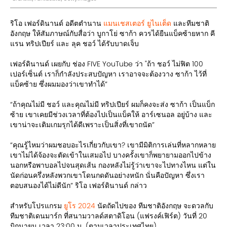
ริโอ เฟอร์ดินานด์ อดีตตำนาน
แมนเชสเตอร์ ยูไนเต็ด
และทีมชาติ
อังกฤษ ให้สัมภาษณ์กับสื่อว่า บูกาโย่ ซาก้า ควรได้ยืนแบ็คซ้ายหาก คี
แรน ทริปเปียร์ และ ลุค ชอว์ ได้รับบาดเจ็บ
เฟอร์ดินานด์ เผยกับ ช่อง FIVE YouTube ว่า "ถ้า ชอว์ ไม่ฟิต 100
เปอร์เซ็นต์ เราก็กำลังประสบปัญหา เราอาจจะต้องวาง ซาก้า ไว้ที่
แบ็คซ้าย ซึ่งผมมองว่าเขาทำได้”
“ถ้าคุณไม่มี ชอว์ และคุณไม่มี ทริปเปียร์ ผมก็คงจะส่ง ซาก้า เป็นแบ็ก
ซ้าย เขาเคยมีช่วงเวลาที่ต้องไปเป็นแบ็คให้ อาร์เซนอล อยู่บ้าง และ
เขาน่าจะเติมเกมรุกได้ดีเพราะเป็นสิ่งที่เขาถนัด”
“คุณรู้ไหมว่าผมชอบอะไรเกี่ยวกับเขา? เขามีมิติการเล่นที่หลากหลาย
เขาไม่ได้จ้องจะตัดเข้าในเสมอไป บางครั้งเขาก็พยายามออกไปข้าง
นอกหรือพาบอลไปจนสุดเส้น กองหลังไม่รู้ว่าเขาจะไปทางไหน แต่ใน
นัดก่อนครึ่งหลังพวกเขาโดนกดดันอย่างหนัก นั่นคือปัญหา ซึ่งเรา
ตอบสนองได้ไม่ดีนัก” ริโอ เฟอร์ดินานด์ กล่าว
สำหรับโปรแกรม
ยูโร 2024
นัดถัดไปของ ทีมชาติอังกฤษ จะดวลกับ
ทีมชาติเดนมาร์ก ที่สนามวาลด์สตาดิโอน (แฟรงค์เฟิร์ต) วันที่ 20
มิถุนายน เวลา 23:00 น. (ตามเวลาประเทศไทย)