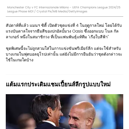
Manchester City v FC Internazionale Milano - UEFA Champions League 2024/25
League Phase MD1 / Crystal Pix/MB Media/GettyImages
สัปดาห์ที่แล้ว แมนฯ ซิตี้ เปิดตัวชุดแข่งที่ 4 ในฤดูกาลใหม่ โดยได้รับ
แรงบันดาลใจจากธีมสีของปกอัลบั้มวง Oasis ซึ่งออกแบบ โนล กัล
ลาเกอร์ หนึ่งในสมาชิกวง ที่เป็นแฟนพันธุ์แท้ทีม "เรือใบสีฟ้า"
ชุดพิเศษนี้จะไม่ถูกสวมใส่ในการแข่งขันพรีเมียร์ลีก แต่จะใช้สำหรับ
บางเกมในฟุตบอลยุโรปเท่านั้น แต่ยังไม่มีการยืนยันว่าชุดดังกล่าวจะ
ใช้ในเกมใดบ้าง
แต้มแรกประเดิมแชมเปี้ยนส์ลีกรูปแบบใหม่