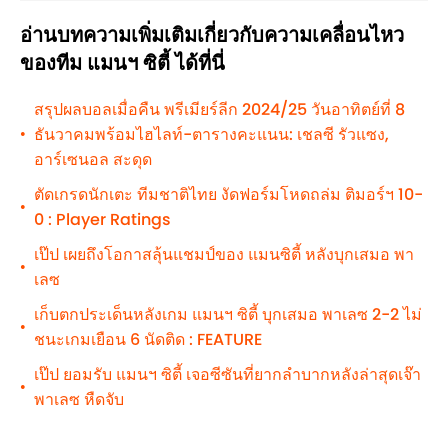
อ่านบทความเพิ่มเติมเกี่ยวกับความเคลื่อนไหว
ของทีม แมนฯ ซิตี้ ได้ที่นี่
สรุปผลบอลเมื่อคืน พรีเมียร์ลีก 2024/25 วันอาทิตย์ที่ 8
ธันวาคมพร้อมไฮไลท์-ตารางคะแนน: เชลซี รัวแซง,
•
อาร์เซนอล สะดุด
ตัดเกรดนักเตะ ทีมชาติไทย งัดฟอร์มโหดถล่ม ติมอร์ฯ 10-
•
0 : Player Ratings
เป๊ป เผยถึงโอกาสลุ้นแชมป์ของ แมนซิตี้ หลังบุกเสมอ พา
•
เลซ
เก็บตกประเด็นหลังเกม แมนฯ ซิตี้ บุกเสมอ พาเลซ 2-2 ไม่
•
ชนะเกมเยือน 6 นัดติด : FEATURE
เป๊ป ยอมรับ แมนฯ ซิตี้ เจอซีซันที่ยากลำบากหลังล่าสุดเจ๊า
•
พาเลซ หืดจับ