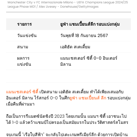
Manchester City v FC Internazionale Milano - UEFA Champions League 2024/25
League Phase MD1 / Alex Livesey - Danehouse/GettyImages
รายการ
ยูฟ่า แชมเปี้ยนส์ลีก รอบแบ่งกลุ่ม
วันแข่งขัน
วันพุธที่ 18 กันยายน 2567
สนาม
เอติฮัด สเตเดี้ยม
ผลการ
แมนเชสเตอร์ ซิตี้ 0-0 อินเตอร์
แข่งขัน
มิลาน
แมนเชสเตอร์ ซิตี้
เปิดสนาม เอติฮัด สเตเดี้ยม ทำได้เพียงเสมอกับ
อินเตอร์ มิลาน ไร้สกอร์ 0-0 ในศึก
ยูฟ่า แชมเปี้ยนส์ ลีก
รอบแบ่งกลุ่ม
เมื่อคืนที่ผ่านมา
ถือเป็นการรีแมตซ์นัดชิงปี 2023 โดยเกมนั้น แมนฯ ซิตี้ เอาชนะไป
ได้ 1-0 แล้วคว้าแชมป์ไปครองเป็นสมัยแรกในประวัติศาสตร์สโมสร
จบเกมนี้ "เรือใบสีฟ้า" จะกลับไปเตะเกมพรีเมียร์ลีก ด้วยการเปิดบ้าน