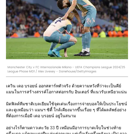
Manchester City v FC Internazionale Milano - UEFA Champions League 2024/25
League Phase MD1 / Alex Livesey - Danehouse/GettyImages
เควิน เดอ บรอยน์ ออกสตาร์ทตัวจริง ด้วยความหวังที่ว่าจะเป็นคีย์
แมนในการสร้างสรรค์โอกาสต่อกรกับ อินเตอร์ ที่แนวรับเหนียวแน่น
มิดฟิลด์ทีมชาติเบลเยียมใช้จุดเด่นเรื่องการจ่ายบอลให้เป็นประโยชน์
และดูเหมือนว่า แมนฯ ซิตี้ ใกล้เคียงมากขึ้นเรื่อย ๆ ที่ได้ผลลัพธ์อย่าง
ที่ต้องการเมื่อมี เดอ บรอยน์ อยู่ในสนาม
อย่างไรก็ตามดาวเตะวัย 33 ปี เหมือนมีอาการบาดเจ็บในช่วงท้าย
ครึ่งแรก แม้ตอนแรกฝืนเล่นต่อจนจบ แต่เมื่อเริ่มครึ่งหลังมา เป๊ป กวา