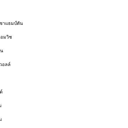
 เซาแธมป์ตัน
รอมวิช
ัน
์วอลล์
ด์
ม
ม