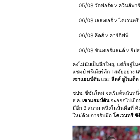
05/08 วัตฟอร์ด v ควีนส์พาร
06/08 เลสเตอร์ v โคเวนทรี
06/08 ลีดส์ v คาร์ดิฟฟ์
06/08 ซันเดอร์แลนด์ v อิปส
คงไม่นับเป็นลีกใหญ่ แต่ก็อยู่
แชมป์ พรีเมียร์ลีก 1 สมัยอย่าง
เล
เซาแธมป์ตัน
และ
ลีดส์ ยูไนเต็ด
ชปช. ซีซั่นใหม่ จะเริ่มต้นนับหนึ
ส.ค.
เซาแธมป์ตัน
จะออกไปเยือ
มีอีก 3 สนาม หนึ่งในนั้นคือที่ คิง
ใหม่ด้วยการรับมือ
โคเวนทรี ซิตี