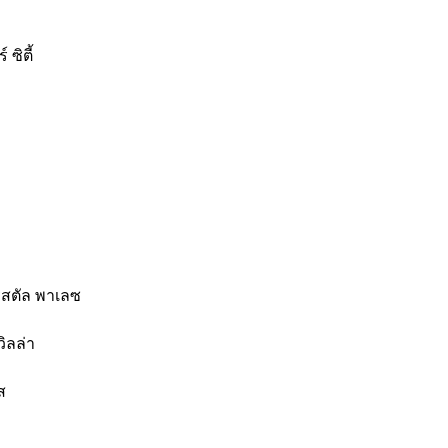
 ซิตี้
ริสตัล พาเลซ
ิลล่า
ส