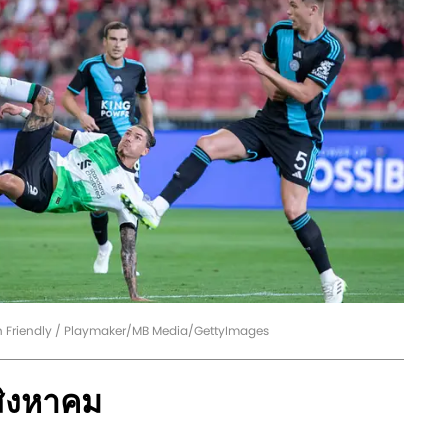
son Friendly / Playmaker/MB Media/GettyImages
1 สิงหาคม