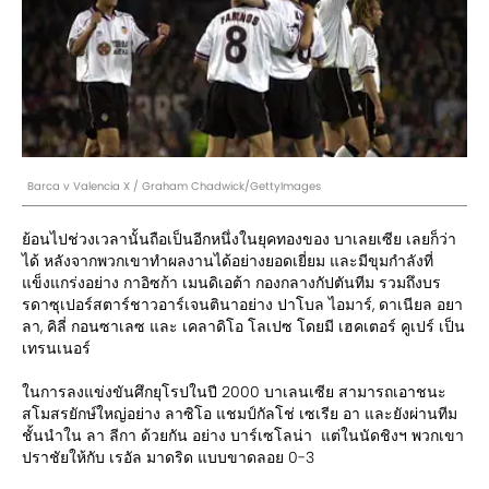
Barca v Valencia X / Graham Chadwick/GettyImages
ย้อนไปช่วงเวลานั้นถือเป็นอีกหนึ่งในยุคทองของ บาเลยเซีย เลยก็ว่า
ได้ หลังจากพวกเขาทำผลงานได้อย่างยอดเยี่ยม และมีขุมกำลังที่
แข็งแกร่งอย่าง กาอิซก้า เมนดิเอต้า กองกลางกัปตันทีม รวมถึงบร
รดาซุเปอร์สตาร์ชาวอาร์เจนตินาอย่าง ปาโบล ไอมาร์, ดาเนียล อยา
ลา, คิลี่ กอนซาเลซ และ เคลาดิโอ โลเปซ โดยมี เฮคเตอร์ คูเปร์ เป็น
เทรนเนอร์
ในการลงแข่งขันศึกยุโรปในปี 2000 บาเลนเซีย สามารถเอาชนะ
สโมสรยักษ์ใหญ่อย่าง ลาซิโอ แชมป์กัลโช่ เซเรีย อา และยังผ่านทีม
ชั้นนำใน ลา ลีกา ด้วยกัน อย่าง บาร์เซโลน่า แต่ในนัดชิงฯ พวกเขา
ปราชัยให้กับ เรอัล มาดริด แบบขาดลอย 0-3