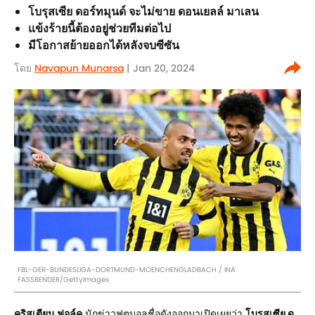
โบรุสเซีย ดอร์ทมุนด์ จะไม่ขาย ดอนเยลล์ มาเลน
แข้งร้ายนี้ต้องอยู่ช่วยทีมต่อไป
มีโอกาสย้ายออกได้หลังจบซีซัน
โดย
Navapun Munarsa
| Jan 20, 2024
FBL-GER-BUNDESLIGA-DORTMUND-MOENCHENGLADBACH / INA
FASSBENDER/GettyImages
คริสเตียน ฟอล์ค
นักข่าวฟุตบอลชื่อดังออกมาเปิดเผยว่า
โบรุสเซีย ด