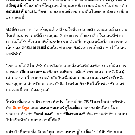
อร์ทมุนด์
สโมสรยักษ์ใหญ่แห่งศึกบุนเดสลีกา เยอรมัน จะไม่ปล่อยตัว
ดอนเยลล์ มาเลน
ปีกชาวฮอลแลนด์ ออกจากทีมในตลาดนักเตะเดือน
มกราคมนี้
ฟอล์ค
กล่าวว่า
“
ดอร์ทมุนด์ เปลี่ยนใจที่จะปล่อยตัว ดอนเยลล์ มาเลน
ในเดือนมกราคมนี้ด้วยเหตุผล 2 ประการ ข้อแรกคือ ในตอนนี้พวก
เขาไม่ได้รับข้อเสนอที่เป็นรูปธรรม ส่วนอีกเหตุผลหนึ่งคืออาการบาด
เจ็บของ
คาริม อเดเยมี่
ดังนั้น พวกเขายังต้องการเก็บตัวเขาไว้ไปจน
จบซีซัน”
“เขาเล่นได้ดีใน 2-3 นัดหลังสุด และสิ่งหนึ่งที่ต้องพิจารณาก็คือ การ
มาของ
เอียน มาตเซ่น
เพื่อนร่วมทีมชาวดัตช์ เพราะความหวังคือ ผู้
เล่นสองคนนี้สามารถผลักดันกันเพื่อพัฒนาผลงานตลอดช่วงที่เหลือ
ของฤดูกาล สำหรับ มาเลน ยังถือว่าพร้อมย้ายทีมได้ในช่วงซัมเมอร์
แต่ตอนนี้ เขาต้องอยู่ต่อ”
ในห้วงที่ผ่านมา ตัวรุกสารพัดประโยชน์ วัย 25 ปี ตกเป็นข่าวพัวพัน
กับ
ลิเวอร์พูล
และ
แมนเชสเตอร์ ยูไนเต็ด
มาอย่างต่อเนื่อง โดย
รายงานอ้างว่า
“หงส์แดง”
และ
“ปีศาจแดง”
ต้องการคว้าตัว มาเลน
ไปเสริมทัพในตลาดรอบนี้ทันที
อย่างไรก็ตาม ทั้ง ลิเวอร์พูล และ
แมนฯ ยูไนเต็ด
ไม่ได้ยื่นข้อเสนอ