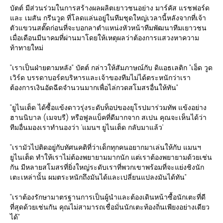
บัตต์ มีส่วนร่วมในการสร้างผลผลิตเยาวชนอย่าง มาร์คัส แรชฟอร์ด
และ เมสัน กรีนวูด ที่โลดแล่นอยู่ในทีมชุดใหญ่เวลานี้หลังจากที่เจ้า
ตัวแขวนสตั๊ดก่อนที่จะบอกลาตำแหน่งหัวหน้าทีมพัฒนาทีมเยาวชน
เมื่อเดือนมีนาคมที่ผ่านมาโดยให้เหตุผลว่าต้องการแสวงหาความ
ท้าทายใหม่
"เราเป็นฝ่ายตามหลัง" บัตต์ กล่าวให้สัมภาษณ์กับ ดิแอธเลติก "เอ็ด วูด
เวิร์ด บรรดาบอร์ดบริหารและเจ้าของทีมไม่ได้ตระหนักว่าเรา
ต้องการเงินอัดฉีดจำนวนมากเพื่อไล่กวดสโมสรอื่นให้ทัน"
"ยูไนเต็ด ได้ซื้อแข้งดาวรุ่งระดับท็อปของยุโรปมาร่วมทัพ แข้งอย่าง
ฮานนิบาล (เมจบรี) หรือฟูลแบ็คที่ดีมากจาก สเปน คุณจะเห็นได้ว่า
ทีมอื่นมองเราทำนองว่า 'แมนฯ ยูไนเต็ด กลับมาแล้ว'
"เรามัวไปติดอยู่กับทัศนคติที่ว่าเด็กทุกคนอยากมาเล่นให้กับ แมนฯ
ยูไนเต็ด ทำให้เราไม่ต้องพยายามมากนัก แต่เราต้องพยายามด้วยเช่น
กัน มีหลายสโมสรที่ยิ่งใหญ่ระดับเราที่พวกเขาพร้อมที่จะแย่งชิงนัก
เตะเหล่านั้น ผมตระหนักถึงมันได้และเปลี่ยนแปลงมันได้ทัน"
"เราต้องรักษามาตรฐานการเป็นผู้นำและต้องเดินหน้าซื้อนักเตะที่ดี
ที่สุดด้วยเช่นกัน คุณไม่สามารถเชื่อมั่นนักเตะท้องถิ่นเพียงอย่างเดียว
ได้"