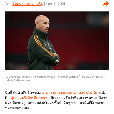
โดย
โตมร นวลประเสริฐ
| Oct 6, 2021
Manchester United v Newcastle United - Premier League / Robbie Jay Barratt -
AMA/GettyImages
นิคกี้ บัตต์ อดีตโค้ชของ
สโมสรฟุตบอลแมนเชสเตอร์ ยูไนเต็ด
แห่ง
ศึก
ฟุตบอลพรีเมียร์ลีกอังกฤษ
เปิดอกยอมรับว่าทีมเยาวชนของ ปีศาจ
แดง มีมาตรฐานตามหลังสโมสรชั้นนำอื่นๆ จากแนวคิดที่ผิดพลาด
ของพวกเขาเอง