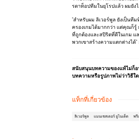
รดาท็อปทีมในยุโรปแล้ว ผมยังไ
"สำหรับผม ลิเวอร์พูล ยังเป็น
ครองเกมได้มากกว่า แต่คุณก็รู้ 
ที่ถูกต้องและสปิริตที่ดีในเก
พวกเขาสร้างความแตกต่างได้" 
สนับสนุนบทความของแท้ไม่ก็อปป
บทความหรือรูปภาพไม่ว่าวิธีใด
แท็กที่เกี่ยวข้อง
ลิเวอร์พูล
แมนเชสเตอร์ ยูไนเต็ด
พรีเ