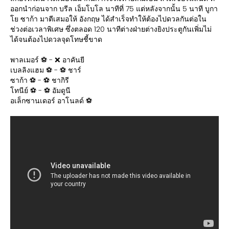
ออกนำก่อนจาก บรีล เอ็มโบโล นาทีที่ 75 แต่หลังจากนั้น 5 นาที บูกา
โย ซาก้า มาตีเสมอให้ อังกฤษ ได้สำเร็จทำให้ต้องไปดวลกันต่อใน
ช่วงต่อเวลาพิเศษ ซึ่งตลอด 120 นาทีต่างฝ่ายต่างยิงประตูกันเพิ่มไม่
ได้จนต้องไปดวลจุดโทษชี้ขาด
พาลเมอร์ ⚽️ - ❌ อาคันยี
เบลลิงแฮม ⚽️ - ⚽️ ชาร์
ซาก้า ⚽️ - ⚽️ ชากิรี
โทนีย์ ⚽️ - ⚽️ อัมดูนี
อเล็กซานเดอร์ อาโนลด์ ⚽️