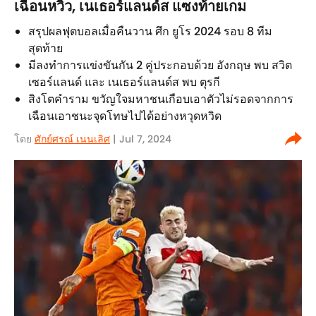
เฉือนหวิว, เนเธอร์แลนด์ส แซงท้ายเกม
สรุปผลฟุตบอลเมื่อคืนวาน ศึก ยูโร 2024 รอบ 8 ทีม
สุดท้าย
มีลงทำการแข่งขันกัน 2 คู่ประกอบด้วย อังกฤษ พบ สวิต
เซอร์แลนด์ และ เนเธอร์แลนด์ส พบ ตุรกี
สิงโตคำราม ขวัญใจมหาชนเกือบเอาตัวไม่รอดจากการ
เฉือนเอาชนะจุดโทษไปได้อย่างหวุดหวิด
โดย
ศักย์ศรณ์ เนนเลิศ
| Jul 7, 2024