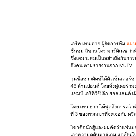
เอริค เทน ฮาก ผู้จัดการทีม
แมนเ
ชื่นชม ลิซานโดร มาร์ติเนซ ว่าที
ซึ่งเหมาะสมเป็นอย่างยิ่งกับการล
ถึงคน ตามรายงานจาก MUTV
กุนซือชาวดัตช์ได้ตัวเซ็นเตอร์
45 ล้านปอนด์ โดยทั้งคู่เคยร่วม
แชมป์ เอรีดิวิซี ลีก ฮอลแลนด์ เม
โดย เทน ฮาก ได้พูดถึงการคว้าต
ที่ 3 ของพวกเขาที่จะเจอกับ คริส
"เขาคือนักสู้และผมคิดว่าแฟนบอ
เอาความดุดันมาสู่เกม แต่เป็นในทา