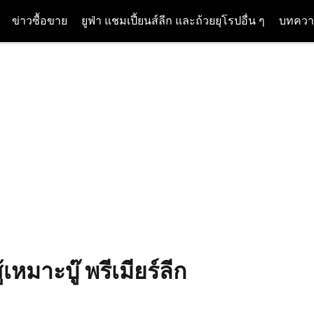
ข่าวซื้อขาย
ยูฟ่า แชมเปี้ยนส์ลีก และถ้วยยุโรปอื่น ๆ
บทควา
เหมาะบู๊ พรีเมียร์ลีก