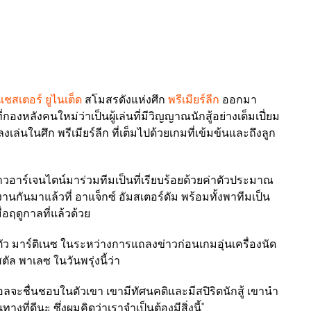
ชสเตอร์ ยูไนเต็ด
สโมสรดังแห่งศึก
พรีเมียร์ลีก
ออกมา
่กองหลังคนใหม่ว่าเป็นผู้เล่นที่มีวิญญาณนักสู้อย่างเต็มเปี่ยม
งเล่นในศึก พรีเมียร์ลีก ที่เต็มไปด้วยเกมที่เข้มข้นและถึงลูก
ชาวอาร์เจนไตน์มาร่วมทีมเป็นที่เรียบร้อยด้วยค่าตัวประมาณ
งานกันมาแล้วที่ อาแจ็กซ์ อัมสเตอร์ดัม พร้อมทั้งพาทีมเป็น
ื่อฤดูกาลที่แล้วด้วย
ัว มาร์ติเนซ ในระหว่างการแถลงข่าวก่อนเกมอุ่นเครื่องนัด
ตัล พาเลซ ในวันพรุ่งนี้ว่า
ลจะชื่นชอบในตัวเขา เขามีทัศนคติและมีสปิริตนักสู้ เขานำ
งที่ดีนะ ซึ่งผมคิดว่าเราจำเป็นต้องมีสิ่งนี้"