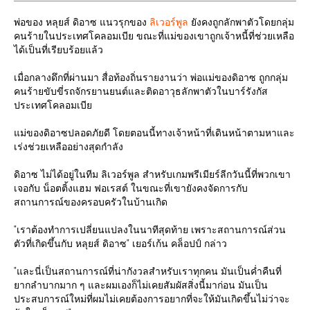
พ่อของ หลุยส์ ดิอาซ แนวรุกของ
ลิเวอร์พูล
ยังคงถูกลักพาตัวโดยกลุ่ม
คนร้ายในประเทศโคลอมเบีย ขณะที่แม่ของเขาถูกเจ้าหนี้ที่ช่วยเหลือ
ได้เป็นที่เรียบร้อยแล้ว
เมื่อกลางดึกที่ผ่านมา สื่อท้องถิ่นรายงานว่า พ่อแม่ของดิอาซ ถูกกลุ่ม
คนร้ายขับขี่รถจักรยานยนต์และติดอาวุธลักพาตัวในบาร์รังกัส
ประเทศโคลอมเบีย
แม่ของดิอาซปลอดภัยดี โดยตอนนี้ทางเจ้าหน้าที่เดินหน้าตามหาและ
เร่งช่วยเหลืออย่างสุดกำลัง
ดิอาซ ไม่ได้อยู่ในทีม ลิเวอร์พูล สำหรับเกมพรีเมียร์ลีกวันนี้ที่พวกเขา
เจอกับ น็อตติ้งแฮม ฟอเรสต์ ในขณะที่เขายังคงจัดการกับ
สถานการณ์ของครอบครัวในบ้านเกิด
"เราต้องทำการเปลี่ยนแปลงในนาทีสุดท้าย เพราะสถานการณ์ส่วน
ตัวที่เกิดขึ้นกับ หลุยส์ ดิอาซ" เยอร์เก้น คล็อปป์ กล่าว
"และนี่เป็นสถานการณ์ที่น่ากังวลสำหรับเราทุกคน มันเป็นค่ำคืนที่
ยากลำบากมาก ๆ และผมเองก็ไม่เคยสัมผัสสิ่งนี้มาก่อน มันเป็น
ประสบการณ์ใหม่ที่ผมไม่เคยต้องการอยากที่จะให้มันเกิดขึ้นไม่ว่าจะ