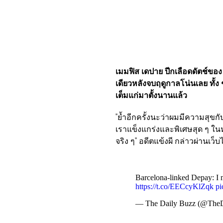
เมมฟิส เดปาย ปีกเลือดดัตช์ขอ
เดียวหลังจบฤดูกาลโน่นเลย ทั้ง
เต็มแก่มาตั้งนานแล้ว
"ย้ำอีกครั้งนะว่าผมมีความสุขก
เราแข็งแกร่งและพิเศษสุด ๆ ใ
จริง ๆ" อดีตแข้งผี กล่าวผ่านเว
Barcelona-linked Depay: I m
https://t.co/EECcyKlZqk
pi
— The Daily Buzz (@The