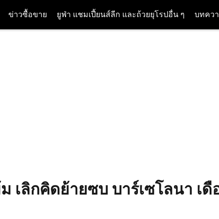
ข่าวซื้อขาย
ยูฟ่า แชมเปี้ยนส์ลีก และถ้วยยุโรปอื่น ๆ
บทควา
ย้ม เลิกคิดย้ายซบ บาร์เซโลนา เด