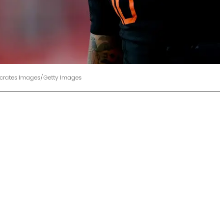
ccrates Images/Getty Images