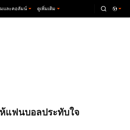
มและคอลัมน์
ดูเพิ่มเติม
ส์ให้แฟนบอลประทับใจ