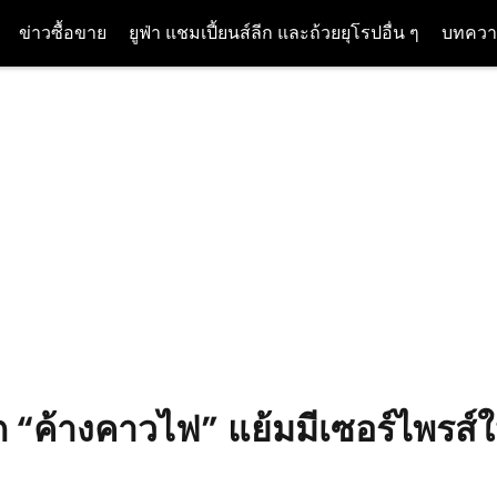
ข่าวซื้อขาย
ยูฟ่า แชมเปี้ยนส์ลีก และถ้วยยุโรปอื่น ๆ
บทควา
ุก “ค้างคาวไฟ” แย้มมีเซอร์ไพร