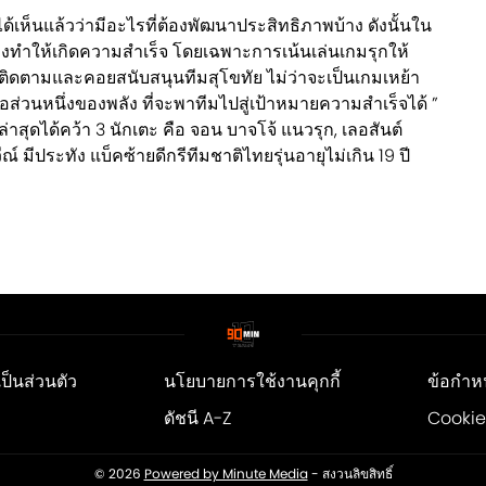
้เห็นแล้วว่ามีอะไรที่ต้องพัฒนาประสิทธิภาพบ้าง ดังนั้นใน
ะมุ่งทำให้เกิดความสำเร็จ โดยเฉพาะการเน้นเล่นเกมรุกให้
ดตามและคอยสนับสนุนทีมสุโขทัย ไม่ว่าจะเป็นเกมเหย้า
ส่วนหนึ่งของพลัง ที่จะพาทีมไปสู่เป้าหมายความสำเร็จได้ ”
าสุดได้คว้า 3 นักเตะ คือ จอน บาจโจ้ แนวรุก, เลอสันต์
 มีประทัง แบ็คซ้ายดีกรีทีมชาติไทยรุ่นอายุไม่เกิน 19 ปี
็นส่วนตัว
นโยบายการใช้งานคุกกี้
ข้อกำห
ดัชนี A-Z
Cookie
© 2026
Powered by Minute Media
- สงวนลิขสิทธิ์