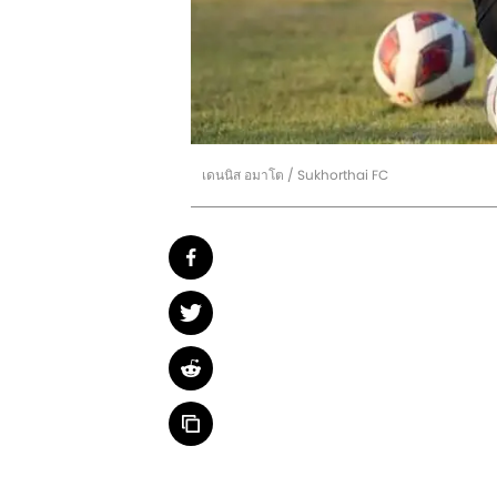
เดนนิส อมาโต / Sukhorthai FC