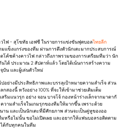
าวไฟ - สุโขทัย เอฟซี ในรายการแข่งขันฟุตบอล
ไทยลีก
ความแข็งแกร่งของทีม ผ่านการดึงตัวนักเตะมากประสบการณ์
เฮดโค้ชค้างคาวไฟ กล่าวถึงภาพรวมของการเตรียมทีมว่า นัก
กันได้ ประมาณ 2 สัปดาห์แล้ว โดยได้เน้นการสร้างความ
ุบัน และผู้เล่นตัวใหม่
ป็นไปอย่างมีประสิทธิภาพและบรรลุเป้าหมายความสำเร็จ ส่วน
กสองนี้ หวังอย่าง 100% ที่จะให้เข้ามาช่วยเติมเต็ม
สริมแนวรุก อย่าง จอน บาจโจ้ กองหน้าร่างเล็กจากมาดากั
เต็มความสำเเร็จในเกมรุกของทีมให้มากขึ้น เพราะด้วย
าน และเป็นนักเตะที่มีศักยภาพ ส่วนจะเป็นคู่หูของออ
ีมหรือไม่นั้น ขอไม่เปิดเผย และอยากให้แฟนบอลรอติดตาม
วมได้กับทุกคนในทีม