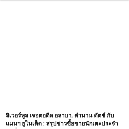
ลิเวอร์พูล เจอตอดีล อลาบา, ตำนาน ดัตช์ กับ
แมนฯ ยูไนเต็ด : สรุปข่าวซื้อขายนักเตะประจำ