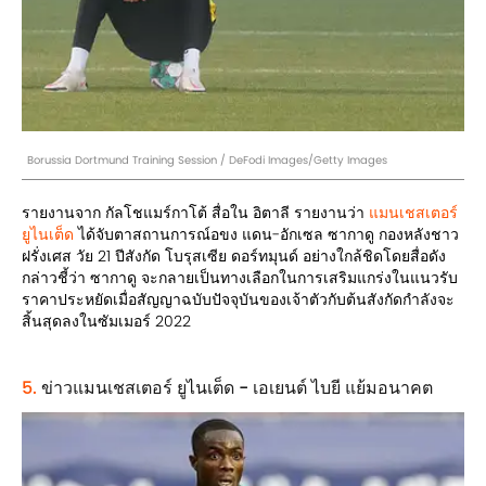
Borussia Dortmund Training Session / DeFodi Images/Getty Images
รายงานจาก กัลโชแมร์กาโต้ สื่อใน อิตาลี รายงานว่า
แมนเชสเตอร์
ยูไนเต็ด
ได้จับตาสถานการณ์อขง แดน-อักเซล ซากาดู กองหลังชาว
ฝรั่งเศส วัย 21 ปีสังกัด โบรุสเซีย ดอร์ทมุนด์ อย่างใกล้ชิดโดยสื่อดัง
กล่าวชี้ว่า ซากาดู จะกลายเป็นทางเลือกในการเสริมแกร่งในแนวรับ
ราคาประหยัดเมื่อสัญญาฉบับปัจจุบันของเจ้าตัวกับต้นสังกัดกำลังจะ
สิ้นสุดลงในซัมเมอร์ 2022
5.
ข่าวแมนเชสเตอร์ ยูไนเต็ด - เอเยนต์ ไบยี แย้มอนาคต