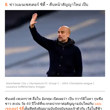
8.
ข่าวแมนเชสเตอร์ ซิตี้ - คืบหน้าสัญญาใหม่ เป๊บ
Manchester City v Olympiacos FC: Group C - UEFA Champions League /
Laurence Griffiths/Getty Images
ซันเดย์ เทเลกราฟ สื่อใน อังกฤษ เปิดเผยว่า เป๊บ กวาร์ดิโอลา กุนซือ
ชาว สเปน วัย 49 ปีใกล้ที่จะจรดปากกาต่อสัญญาฉบับใหม่กับ
แมน
เชสเตอร์ ซิตี้
เต็มทีหลังสัญญาฉบับปัจจุบันของเจ้าตัวกับ เรือใบสีฟ้า