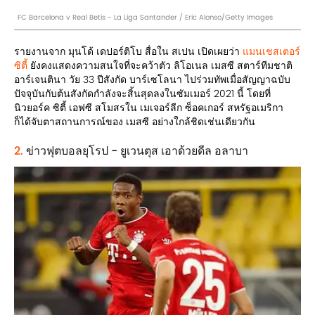
FC Barcelona v Real Betis - La Liga Santander / Eric Alonso/Getty Images
รายงานจาก มุนโด้ เดปอร์ติโบ สื่อใน สเปน เปิดเผยว่า
แมนเชสเตอร์
ซิตี้
ยังคงแสดงความสนใจที่จะคว้าตัว ลิโอเนล เมสซี สตาร์ทีมชาติ
อาร์เจนตินา วัย 33 ปีสังกัด บาร์เซโลนา ไปร่วมทัพเมื่อสัญญาฉบับ
ปัจจุบันกับต้นสังกัดกำลังจะสิ้นสุดลงในซัมเมอร์ 2021 นี้ โดยที่
นิวยอร์ค ซิตี้ เอฟซี สโมสรใน เมเจอร์ลีก ซ็อคเกอร์ สหรัฐอเมริกา
ก็ได้จับตาสถานการณ์ของ เมสซี อย่างใกล้ชิดเช่นเดียวกัน
2.
ข่าวฟุตบอลยุโรป - ยูเวนตุส เอาด้วยดีล อลาบา