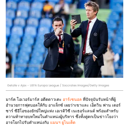
Getafe v Ajax - UEFA Europa League / Soccrates Images/Getty Images
มาร์ค โอเวอร์มาร์ส อดีตดาวเตะ
อาร์เซนอล
ที่ปัจจุบันรับหน้าที่ผู้
อำนวยการฟุตบอลให้กับ อาแจ็กซ์ เผยว่าเขาและ เอ็ดวิน ฟาน เดอร์
ซาร์ ซีอีโอของยักษ์ใหญ่แห่ง เอเรดิวิซี เนเธอร์แลนด์ พร้อมสำหรับ
ความท้าทายบทใหม่ในตำแหน่งผู้บริหาร ซึ่งทั้งคู่ตกเป็นข่าวโยงว่า
อาจโยกไปรับตำแหน่งกับ
แมนฯ ยูไนเต็ด