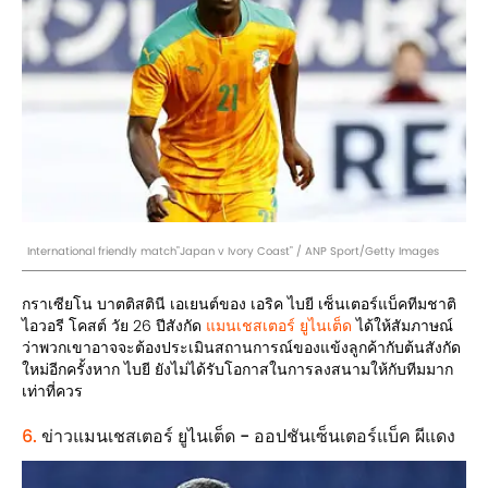
International friendly match"Japan v Ivory Coast" / ANP Sport/Getty Images
กราเซียโน บาตติสตินี เอเยนต์ของ เอริค ไบยี เซ็นเตอร์แบ็คทีมชาติ
ไอวอรี โคสต์ วัย 26 ปีสังกัด
แมนเชสเตอร์ ยูไนเต็ด
ได้ให้สัมภาษณ์
ว่าพวกเขาอาจจะต้องประเมินสถานการณ์ของแข้งลูกค้ากับต้นสังกัด
ใหม่อีกครั้งหาก ไบยี ยังไม่ได้รับโอกาสในการลงสนามให้กับทีมมาก
เท่าที่ควร
6.
ข่าวแมนเชสเตอร์ ยูไนเต็ด - ออปชันเซ็นเตอร์แบ็ค ผีแดง