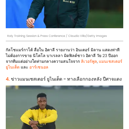
Italy Training Session & Press Conference / Claudio Villa/Getty Images
กัลโชแมร์กาโต้ สื่อใน อิตาลี รายงานว่า อินเตอร์ มิลาน แสดงท่าที
ไม่ต้องการขาย นิโคโล บาเรลลา มิดฟิลด์ชาว อิตาลี วัย 23 ปีออก
จากทีมแต่อย่างใดท่ามกลางความสนใจจาก
ลิเวอร์พูล
,
แมนเชสเตอร์
ยูไนเต็ด
และ
อาร์เซนอล
4.
ข่าวแมนเชสเตอร์ ยูไนเต็ด - ทางเลือกกองหลัง ปีศาจแดง