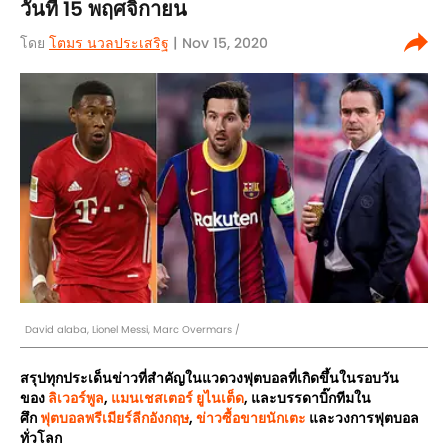
วันที่ 15 พฤศจิกายน
โดย
โตมร นวลประเสริฐ
| Nov 15, 2020
David alaba, Lionel Messi, Marc Overmars /
สรุปทุกประเด็นข่าวที่สำคัญในแวดวงฟุตบอลที่เกิดขึ้นในรอบวัน
ของ
ลิเวอร์พูล
,
แมนเชสเตอร์ ยูไนเต็ด
, และบรรดาบิ๊กทีมใน
ศึก
ฟุตบอลพรีเมียร์ลีกอังกฤษ
,
ข่าวซื้อขายนักเตะ
และวงการฟุตบอล
ทั่วโลก