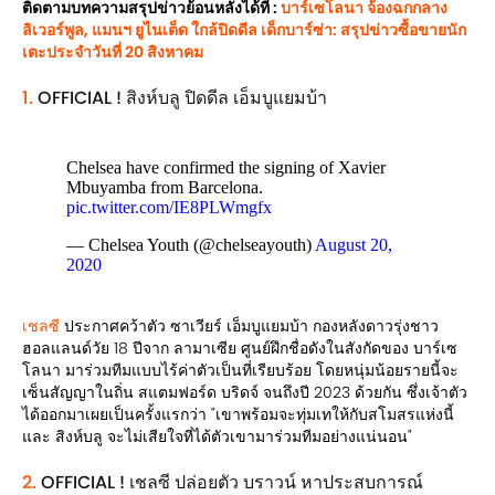
ติดตามบทความสรุปข่าวย้อนหลังได้ที่ :
บาร์เซโลนา จ้องฉกกลาง
ลิเวอร์พูล, แมนฯ ยูไนเต็ด ใกล้ปิดดีล เด็กบาร์ซ่า: สรุปข่าวซื้อขายนัก
เตะประจำวันที่ 20 สิงหาคม
1.
OFFICIAL ! สิงห์บลู ปิดดีล เอ็มบูแยมบ้า
Chelsea have confirmed the signing of Xavier
Mbuyamba from Barcelona.
pic.twitter.com/IE8PLWmgfx
— Chelsea Youth (@chelseayouth)
August 20,
2020
เชลซี
ประกาศคว้าตัว ซาเวียร์ เอ็มบูแยมบ้า กองหลังดาวรุ่งชาว
ฮอลแลนด์วัย 18 ปีจาก ลามาเซีย ศูนย์ฝึกชื่อดังในสังกัดของ บาร์เซ
โลนา มาร่วมทีมแบบไร้ค่าตัวเป็นที่เรียบร้อย โดยหนุ่มน้อยรายนี้จะ
เซ็นสัญญาในถิ่น สแตมฟอร์ด บริดจ์ จนถึงปี 2023 ด้วยกัน ซึ่งเจ้าตัว
ได้ออกมาเผยเป็นครั้งแรกว่า "เขาพร้อมจะทุ่มเทให้กับสโมสรแห่งนี้
และ สิงห์บลู จะไม่เสียใจที่ได้ตัวเขามาร่วมทีมอย่างแน่นอน"
2.
OFFICIAL ! เชลซี ปล่อยตัว บราวน์ หาประสบการณ์