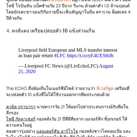
โทนี โรบินสัน แบ็คซ้ายวัย 23 ปีจาก วีแกน ด้วยค่าตัว 1.9 ล้านปอนด์
โดยนักเตะชาวอเมริกันรายนี้จะเซ็นสัญญาในถิ่น คราเวน ค็อตเทจ
4
ปีด้วยกัน
4.
หงส์แดง เตรียมปล่อยตัว 10 แข้งส่วนเกิน
Liverpool field European and MLS transfer interest
as loan pair return
#LFC
https://t.co/yE4UEStbJh
— Liverpool FC News (@LivEchoLFC)
August
21, 2020
The ECHO สื่อท้องถิ่นในเมอร์ซีย์ไซด์ รายงานว่า
ลิเวอร์พูล
เตรียมที่
จะปล่อยตัว 10 แข้งที่ไม่ได้ใช้งานออกจากทีมประกอบด้วย
คามิล กราบารา
นายทวารวัย 21 ให้ออกไปหาประสบการณ์กับทีมใน
ลีกรอง
โทนี กัลลาเชอร์
กองหลังวัย 21 ปีที่มีทีมจาก เมเจอร์ลีก ซ็อกเกอร์ ให้
ความสนใจอยู่
สองดาวรุ่งอย่าง
แอนเดอร์สัน อาร์โรโย
กองหลังชาวโคลอมเบีย และ