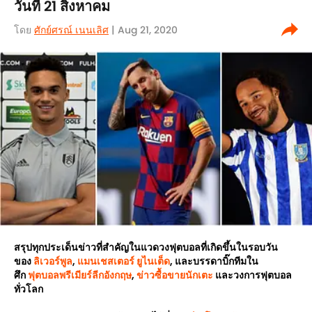
วันที่ 21 สิงหาคม
โดย
ศักย์ศรณ์ เนนเลิศ
| Aug 21, 2020
สรุปทุกประเด็นข่าวที่สำคัญในแวดวงฟุตบอลที่เกิดขึ้นในรอบวัน
ของ
ลิเวอร์พูล
,
แมนเชสเตอร์ ยูไนเต็ด
, และบรรดาบิ๊กทีมใน
ศึก
ฟุตบอลพรีเมียร์ลีกอังกฤษ
,
ข่าวซื้อขายนักเตะ
และวงการฟุตบอล
ทั่วโลก