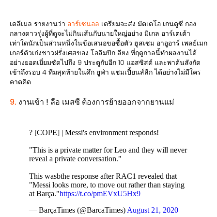
เดลีเมล รายงานว่า
อาร์เซนอล
เตรียมจะส่ง มัตเตโอ เกนดูซี กอง
กลางดาวรุ่งผู้ที่ดูจะไม่กินเส้นกับนายใหญ่อย่าง มิเกล อาร์เตเต้า
เท่าใดนักเป็นส่วนหนึ่งในข้อเสนอขอซื้อตัว ฮูสเซม อาอูอาร์ เพลย์เมก
เกอร์ตัวเก่งชาวฝรั่งเศสของ โอลิมปิก ลียง ที่ฤดูกาลนี้ทำผลงานได้
อย่างยอดเยี่ยมซัดไปถึง 9 ประตูกับอีก 10 แอสซิสต์ และพาต้นสังกัด
เข้าถึงรอบ 4 ทีมสุดท้ายในศึก ยูฟ่า แชมเปี้ยนส์ลีก ได้อย่างไม่มีใคร
คาดคิด
9.
งานเข้า ! ลือ เมสซี ต้องการย้ายออกจากยานแม่
? [COPE] | Messi's environment responds!
"This is a private matter for Leo and they will never
reveal a private conversation."
This wasbthe response after RAC1 revealed that
"Messi looks more, to move out rather than staying
at Barça."
https://t.co/pmEVxU5Hx9
— BarçaTimes (@BarcaTimes)
August 21, 2020