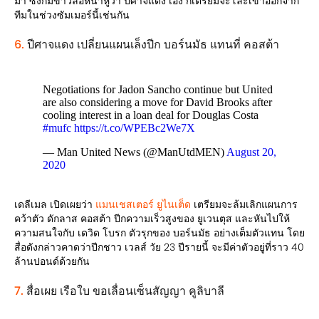
มา ซึ่งก็มีข่าวลือหนาหูว่า ปีศาจแดง เอง ก็เตรียมจะโละเขาออกจาก
ทีมในช่วงซัมเมอร์นี้เช่นกัน
6.
ปีศาจแดง เปลี่ยนแผนเล็งปีก บอร์นมัธ แทนที่ คอสต้า
Negotiations for Jadon Sancho continue but United
are also considering a move for David Brooks after
cooling interest in a loan deal for Douglas Costa
#mufc
https://t.co/WPEBc2We7X
— Man United News (@ManUtdMEN)
August 20,
2020
เดลีเมล เปิดเผยว่า
แมนเชสเตอร์ ยูไนเต็ด
เตรียมจะล้มเลิกแผนการ
คว้าตัว ดักลาส คอสต้า ปีกความเร็วสูงของ ยูเวนตุส และหันไปให้
ความสนใจกับ เดวิด โบรก ตัวรุกของ บอร์นมัธ อย่างเต็มตัวแทน โดย
สื่อดังกล่าวคาดว่าปีกชาว เวลส์ วัย 23 ปีรายนี้ จะมีค่าตัวอยู่ที่ราว 40
ล้านปอนด์ด้วยกัน
7.
สื่อเผย เรือใบ ขอเลื่อนเซ็นสัญญา คูลิบาลี