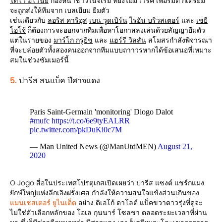
ไทโว อโวนิยี
กองหน้าชาวไนจีเรีย ที่ยังไม่มี เวิร์ค เพอร์มิต ก็เตรียม
จะถูกส่งให้ทีมจาก เบลเยียม ยืมตัว
เช่นเดียวกับ
ลอริส คาริอุส
เบน วูดเบิร์น
ไรอัน บริวสเตอร์
และ
เชยี
โอโจ้
ก็ต้องการจะออกจากทีมเพื่อหาโอกาสลงเล่นด้วยสัญญายืมตัว
แต่ในรายของ
มาร์โก กรูยิช
และ
แฮร์รี วิลสัน
สโมสรกำลังพิจารณา
ที่จะปล่อยตัวทั้งสองคนออกจากทีมแบบถาาวรหากได้ข้อเสนอที่เหมาะ
สมในช่วงซัมเมอร์นี้
5.
ปารีส สนแบ็ค ปีศาจแดง
Paris Saint-Germain 'monitoring' Diogo Dalot
#mufc
https://t.co/6e9tyEALRR
pic.twitter.com/pkDuKi0c7M
— Man United News (@ManUtdMEN)
August 21,
2020
O Jogo สื่อในประเทศโปรตุเกสเปิดเผยว่า ปารีส แซงต์ แชร์กแมง
ยักษ์ใหญ่แห่งลีกเอิงฝรั่งเศส กำลังให้ความสนใจแข้งส่วนเกินของ
แมนเชสเตอร์ ยูไนเต็ด
อย่าง ดิเอโก้ ดาโลต์ แบ็คขวาดาวรุ่งที่ดูจะ
ไม่ใช่ตัวเลือกหลักของ โอเล กุนนาร์ โซลชา ตลอดระยะเวลาที่ผ่าน