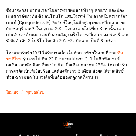
ซึ่งน่าจะกลับมาทันเวลาในการช่วยทีมช่วยท้ายๆเลกแรก และนี่จะ
เป็นข่าวดีของทีม ซึ่ง อันโตนิโอ แสนใจรักษ์ ย้ายจากสโมสรเยอร์กา
เดนส์ (Djurgardens IF) ทีมยักษ์ใหญ่ในลีกสูงสุดของสวีเดน มาอยู่
กับ ชลบุรี เอฟซี ในฤดูกาล 2021 โดยลงเล่นไปเพียง 3 เท่านั้น และ
เป็นสำรองทั้งหมด ก่อนที่กองหลังลูกครึ่งไทย-สวีเดน ของ ชลบุรี เอฟ
ซี ทีมอันดับ 3 ในรีโว่ ไทยลีก 2021-22 ปิดฉากเป็นที่เรียบร้อย
โดยแนวรับวัย 19 ปี ได้รับบาดเจ็บเอ็นหัวเข่าซ้ายในเกมที่ช่วย
ทีม
ชาติไทย
รุ่นอายุไม่เกิน 23 ปี ชนะสปป.ลาว 3-0 ในศึกชิงแชมป์
เอเชีย รอบคัดเลือก ที่มองโกเลีย เมื่อเดือนตุลาคม 2564 โดยเข้ารับ
การผ่าตัดเป็นที่เรียบร้อย แต่ต้องพักยาว 5 เดือน ส่งผลให้หมดสิทธิ์
ช่วย ฉลามชล ในเกมลีกที่เหลือของฤดูกาลที่ผ่านมา
/
โฮมเพจ
ฟุตบอลไทย