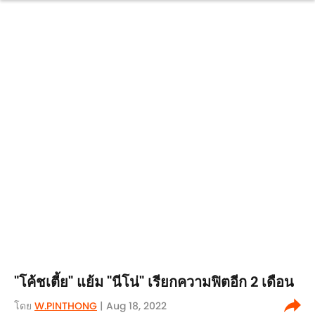
"โค้ชเตี้ย" แย้ม "นีโน่" เรียกความฟิตอีก 2 เดือน
โดย
W.PINTHONG
| Aug 18, 2022