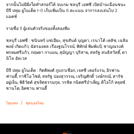
จากนั้นไม่มีฝั่งใดทำสกอร์ได้ จบเกม ชลบุรี เอฟซี เปิดบ้านเฉือนชนะ
บีจี ปทุม ยูไนเต็ด 1-0 เก็บเพิ่มเป็น 6 คะแนน จาการลงเล่นไป 2
แมตช์
รายชื่อ 11 ผู้เล่นตัวจริงของทั้งสองทีม
ชลบุรี เอฟซี : ชนินทร์ แซ่เอียะ, สุขสันต์ บุญตา, เรนาโต้ เคลิช, เฉลิม
พงษ์ เกิดแก้ว, ฉัตรมงคล เรืองฐณโรจน์, พิทักษ์ พิมพ์แป้, ชาญณรงค์
พรหมศรีแก้ว, กฤษดา กาแมน, สุมัญญา ปุริสาย, สหรัฐ สนธิสวัสดิ์, ดา
นิโล อัลเวส
บีจี ปทุม ยูไนเต็ด : กิตติพงศ์ ภูแถวเชือก, เจสซี เคอร์แรน, อิรฟาน
ฟานดี้, กาซิโอ ไซด์, สหรัฐ ปองสุวรรณ, เจริญศักดิ์ วงษ์กรณ์, สารัช
อยู่เย็น, พิธิวัตต์ สุขจิตธรรมกุล, วรชิต กนิตศรีบำเพ็ญ, ดิโอโก้ หลุยซ์
ซานโต, อิคซาน ฟานดี้
/
โฮมเพจ
ฟุตบอลไทย