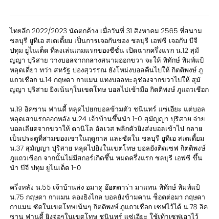
ไทยลีก 2022/2023 นัดตกค้าง เมื่อวันที่ 31 สิงหาคม 2565 ที่สนาม
ชลบุรี ยูทีเอ สเตเดี้ยม เป็นการเจอกันของ ชลบุรี เอฟซี เจอกับ บีจี
ปทุม ยูไนเต็ด ที่ลงเล่นเกมแรกของซีซั่น เปิดฉากครึ่งแรก น.12 สุมั
ญญา ปุริสาย วางบอลจากกลางสนามออกขวา จะให้ พิทักษ์ พิมพ์แป้
หลุดเดี่ยว ทว่า สหรัฐ ปองสุวรรณ ยังโหม่งบอลคืนไปให้ กิตติพงษ์ ภู
แถวเชือก น.14 กฤษดา กาแมน แทงบอลทะลุช่องจากขวาไปให้ สุมั
ญญา ปุริสาย ยิงเน้นๆในเขตโทษ บอลไปเข้ามือ กิตติพงษ์ ภูแถวเชือก
น.19 อิคซาน ฟานดี้ หลุดไปยกบอลข้ามตัว ชนินทร์ แซ่เอียะ แต่บอล
หลุดเสาแรกออกหลัง น.24 เจ้าบ้านขึ้นนำ 1-0 สุมัญญา ปุริสาย จ่าย
บอลเลียดจากขวาให้ ดานิโล อัลเวส พลิกตัวยิงส่งบอลเข้าไป กลาย
เป็นประตูที่สามของเขาในฤดูกาล และซัดใน ชลบุรี ยูทีเอ สเตเดี้ยม
น.37 สุมัญญา ปุริสาย หลุดไปยิงในเขตโทษ บอลยังติดเซฟ กิตติพงษ์
ภูแถวเชือก จากนั้นไม่มีสกอร์เกิดชึ้น หมดครึ่งแรก ชลบุรี เอฟซี ขึ้น
นำ บีจี ปทุม ยูไนเต็ด 1-0
ครึ่งหลัง น.55 เจ้าบ้านส่ง อมาดู อ๊อตตาร่า มาแทน พิทักษ์ พิมพ์แป้
น.75 กฤษดา กาแมน ลองยิงไกล บอลยังข้ามคาน ช็อตต่อมา กฤษดา
กาแมน ซัดในเขตโทษเน้นๆ กิตติพงษ์ ภูแถวเชือก เซฟไว้ได้ น.78 อิค
ซาน ฟานดี้ ยิงจ่อๆในเขตโทษ ชนินทร์ แซ่เอียะ ใช้เท้าเซฟเอาไว้